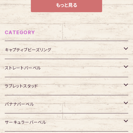
もっと見る
CATEGORY
キャプティブビーズリング
316Lサージカルステンレス
ストレートバーベル
ジュエル無し
サージカルチタン
316Lサージカルステンレス
ラブレットスタッド
ジュエル有り
ジュエル無し
ジュエル無し
アクリル・その他
サージカルチタン
316Lサージカルステンレス
バナナバーベル
ジュエル有り
ジュエル有り
ジュエル無し
ジュエル無し
アクリル・その他
サージカルチタン
316Lサージカルステンレス
サーキュラーバーベル