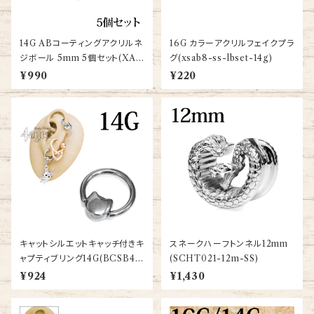
14G ABコーティングアクリルネ
16G カラーアクリルフェイクプラ
ジボール 5mm 5個セット(XAB
グ(xsab8-ss-lbset-14g)
UVB5-14G)
¥990
¥220
キャットシルエットキャッチ付きキ
スネークハーフトンネル12mm
ャプティブリング14G(BCSB40
(SCHT021-12m-SS)
-14G-SS)
¥924
¥1,430