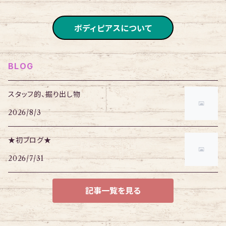
ブレスレット
チェーン
ボディピアスについて
BLOG
スタッフ的、掘り出し物
2026/8/3
★初ブログ★
2026/7/31
記事一覧を見る