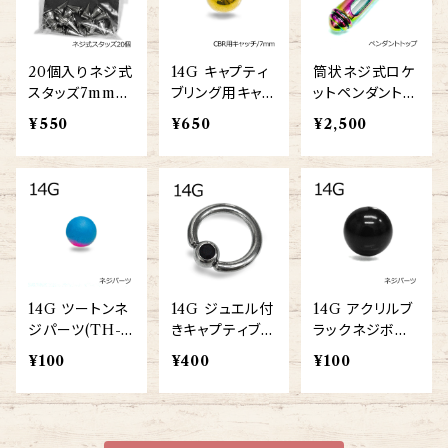
20個入りネジ式
14G キャプティ
筒状ネジ式ロケ
スタッズ7mm×1
ブリング用キャッ
ットペンダントト
3mmスパイク(S
チ7mm(DM-S
ップ(3P200286
¥550
¥650
¥2,500
TUDSPARTS-
T001-GP-BA)
3vbpb-239-R
SPIKE7-13m
A)
m)
14G ツートンネ
14G ジュエル付
14G アクリルブ
ジパーツ(TH-C
きキャプティブビ
ラックネジボー
O-14G-BA)
ーズリング(BC-
ル(XSAB4-14
¥100
¥400
¥100
SJ001-5-14G-
G)
SS)