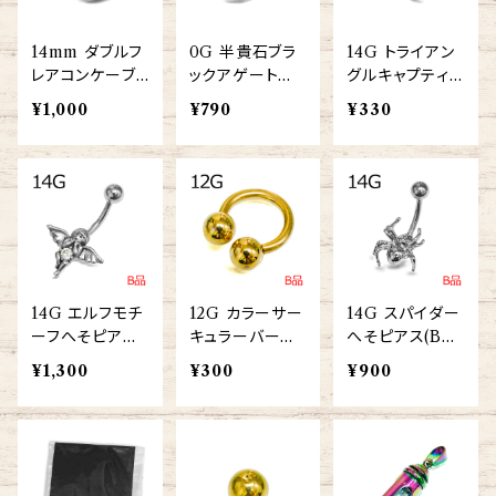
14mm ダブルフ
0G 半貴石ブラ
14G トライアン
レアコンケーブ
ックアゲートジ
グルキャプティブ
サドルガラスプラ
ュエルカットダブ
リング(BCTR-1
¥1,000
¥790
¥330
グ(PGL20-14
ルフレアプラグ
4G-SS)
m)
(PST2-02-0G-
BKA)
14G エルフモチ
12G カラーサー
14G スパイダー
ーフへそピアス
キュラーバーベ
へそピアス(BA-
(ANG-04-14G
ル(CBRT-12G-
AIJ039-14G-S
¥1,300
¥300
¥900
-SS)
GP)
S)