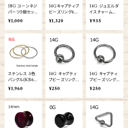
18G コーンネジ
14Gキャプティブ
14G ジュエルダ
パーツ5個セット
ビーズリング6個
イスチャーム付
(TH-SB002-C
セット(BC-ST0
きワンタッチセグ
¥1,000
¥1,320
¥935
ONE-SS)
01-14G-6SET)
メント(RSQ-04
36-14G-SS)
ステンレス 3色
14G キャプティ
14G キャプティ
バングル(KB631
ブビーズリング
ブビーズリング
48-LO-SGR)
(BC-ST001-14
(BC-ST001-14
¥1,960
¥250
¥250
G-SS)
G-SS)