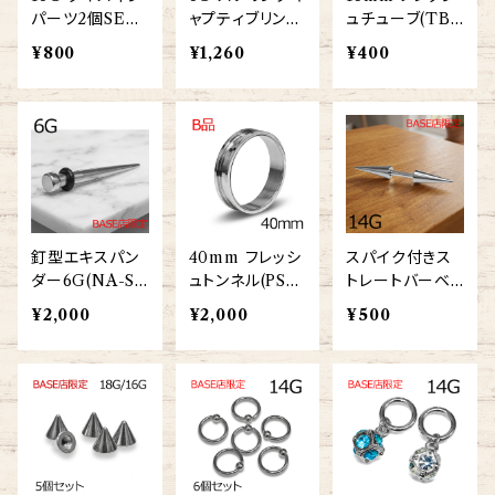
パーツ2個SET
ャプティブリング
ュチューブ(TB-
(TH-SB020-D
(BC-SP007-12
ST002-26-18
¥800
¥1,260
¥400
ICE-16G-SS)
-6G-SS)
M-SS)
釘型エキスパン
40mm フレッシ
スパイク付きス
ダー6G(NA-ST
ュトンネル(PSS
トレートバーベ
001-5-6G-SS)
CR-40M-SS)
ル 14G (BB-ST
¥2,000
¥2,000
¥500
028-31-14G-S
S)