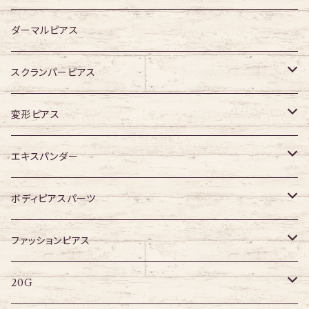
ジュエル有り
ジュエル無し
ダーマルピアス
ジュエル有り
スクランパーピアス
16G
変形ピアス
14G
ジュエル無し
エキスパンダー
ジュエル有り
316Lサージカルステンレス
ボディピアスパーツ
アクリル
ネジタイプ
ファッションピアス
20G
その他
はめ込みタイプ
ポストピアス
20G