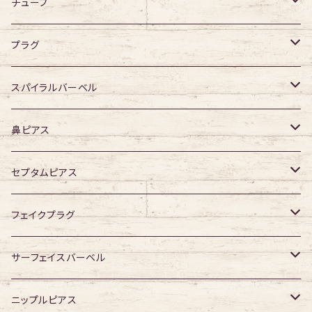
アクリル
シングルフレア
チューブ
デザイン有り
ダブルフレア
デザイン無し
プラグ
デザイン有り
デザイン無し
スパイラルバーベル
デザイン有り
316Lサージカルステンレス
鼻ピアス
ジュエル無し
サージカルチタン
ジュエル無し
セプタムピアス
ジュエル有り
ジュエル無し
ジュエル有り
ジュエル無し
フェイクプラグ
ジュエル有り
ジュエル有り
ジュエル無し
サーフェイスバーベル
ジュエル有り
ジュエル無し
ニップルピアス