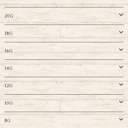
20G
その他
はめ込みタイプ
ポストピアス
20G
18G
リングピアス
キャプティブリング
18G
16G
その他
ラブレット
キャプティブリング
16G
14G
ストレートバーベル
キャプティブリング
14G
12G
デザインバーベル
ラブレット
ストレートバーベル
キャプティブリング
12G
10G
デザインバーベル
バナナバーベル
ラブレット
ストレートバーベル
キャプティブリング
10G
8G
デザインバーベル
鼻ピアス
バナナバーベル
ラブレット
ストレートバーベル
キャプティブリング
8G