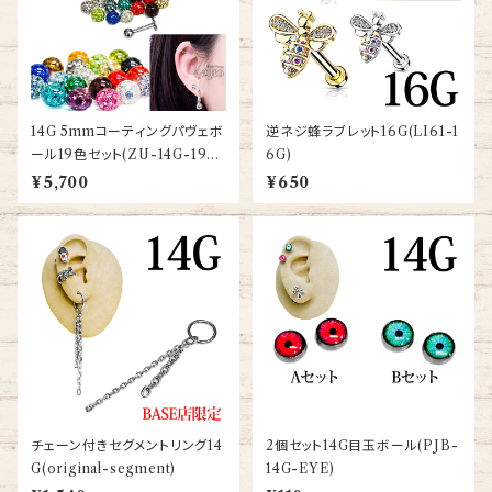
14G 5mmコーティングパヴェボ
逆ネジ蜂ラブレット16G(LI61-1
ール19色セット(ZU-14G-19C
6G)
OLORSET)
¥5,700
¥650
チェーン付きセグメントリング14
2個セット14G目玉ボール(PJB-
G(original-segment)
14G-EYE)