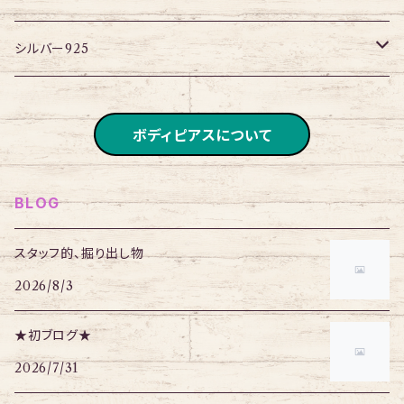
アイレット
ネックレス
シルバー925
ブレスレット
チェーン
ボディピアスについて
BLOG
スタッフ的、掘り出し物
2026/8/3
★初ブログ★
2026/7/31