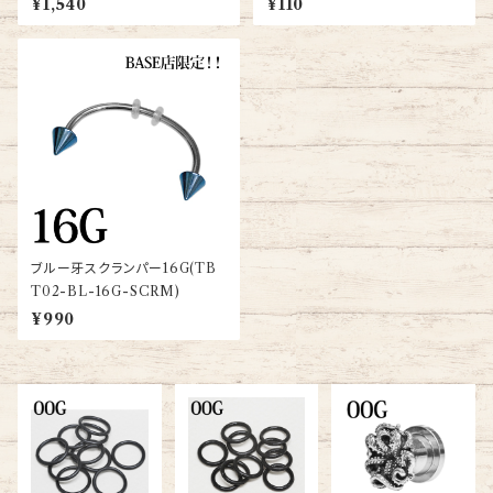
¥1,540
¥110
ブルー牙スクランパー16G(TB
T02-BL-16G-SCRM)
¥990