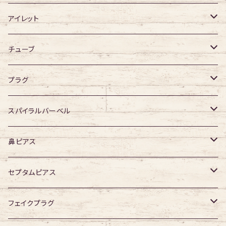
ジュエル有り
アクリル
ジュエル有り
316Lサージカルステンレス
アイレット
デザイン無し
アクリル
シングルフレア
チューブ
デザイン有り
ダブルフレア
デザイン無し
プラグ
デザイン有り
デザイン無し
スパイラルバーベル
デザイン有り
316Lサージカルステンレス
鼻ピアス
ジュエル無し
サージカルチタン
ジュエル無し
セプタムピアス
ジュエル有り
ジュエル無し
ジュエル有り
ジュエル無し
フェイクプラグ