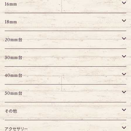
フェイクプラグ
パーツ
エキスパンダー
パーツ
アイレット
パーツ
エキスパンダー
アイレット
プラグ
トンネル
16mm
パーツ
パーツ
エキスパンダー
パーツ
エキスパンダー
アイレット
プラグ
トンネル
18mm
パーツ
パーツ
エキスパンダー
アイレット
プラグ
トンネル
20mm台
パーツ
エキスパンダー
アイレット
プラグ
トンネル
30mm台
パーツ
パーツ
アイレット
プラグ
トンネル
40mm台
パーツ
アイレット
プラグ
トンネル
50mm台
チューブ
パーツ
アイレット
プラグ
トンネル
その他
パーツ
アイレット
プラグ
ボディピアス・ピアス以外
アクセサリー