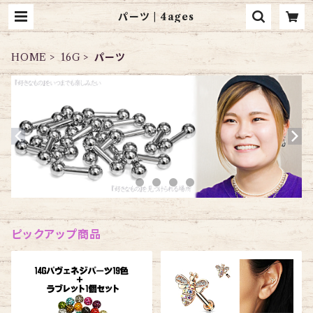
パーツ | 4ages
HOME
16G
パーツ
ピックアップ商品