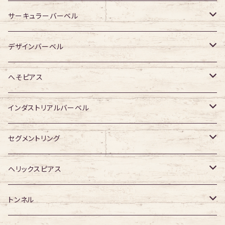
ジュエル有り
ジュエル有り
ジュエル無し
ジュエル無し
アクリル・その他
サージカルチタン
316Lサージカルステンレス
サーキュラーバーベル
ジュエル有り
ジュエル有り
ジュエル無し
ジュエル無し
アクリル・その他
サージカルチタン
316Lサージカルステンレス
デザインバーベル
ジュエル有り
ジュエル有り
ジュエル無し
ジュエル無し
アクリル・その他
サージカルチタン
ジュエル無し
へそピアス
ジュエル有り
ジュエル有り
ジュエル無し
アクリル・その他
ジュエル有り
316Lサージカルステンレス
インダストリアルバーベル
ジュエル有り
ジュエル無し
サージカルチタン
316Lサージカルステンレス
セグメントリング
ジュエル有り
ジュエル無し
ジュエル無し
アクリル
サージカルチタン
316Lサージカルステンレス
ヘリックスピアス
ジュエル有り
ジュエル有り
ジュエル無し
サージカルチタン
ジュエル無し
トンネル