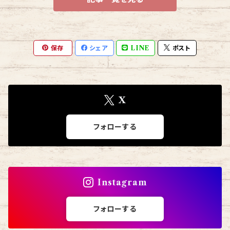
保存
シェア
LINE
ポスト
X
フォローする
Instagram
フォローする