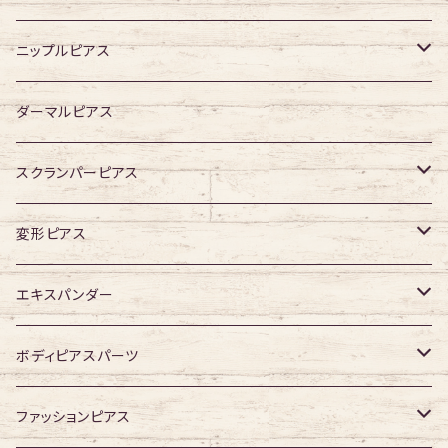
ジュエル有り
ジュエル無し
ニップルピアス
ジュエル有り
ジュエル無し
ダーマルピアス
ジュエル有り
スクランパーピアス
16G
変形ピアス
14G
ジュエル無し
エキスパンダー
ジュエル有り
316Lサージカルステンレス
ボディピアスパーツ
アクリル
ネジタイプ
ファッションピアス