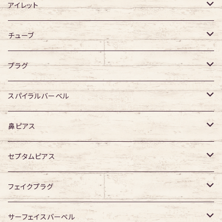
ジュエル有り
アクリル
ジュエル有り
316Lサージカルステンレス
アイレット
デザイン無し
アクリル
シングルフレア
チューブ
デザイン有り
ダブルフレア
デザイン無し
プラグ
デザイン有り
デザイン無し
スパイラルバーベル
デザイン有り
316Lサージカルステンレス
鼻ピアス
ジュエル無し
サージカルチタン
ジュエル無し
セプタムピアス
ジュエル有り
ジュエル無し
ジュエル有り
ジュエル無し
フェイクプラグ
ジュエル有り
ジュエル有り
ジュエル無し
サーフェイスバーベル