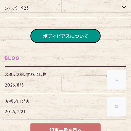
アイレット
ネックレス
シルバー925
ブレスレット
チェーン
ボディピアスについて
BLOG
スタッフ的、掘り出し物
2026/8/3
★初ブログ★
2026/7/31
記事一覧を見る