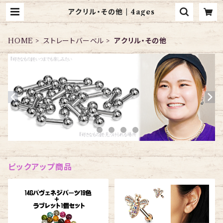
アクリル・その他 | 4ages
HOME
ストレートバーベル
アクリル・その他
ピックアップ商品