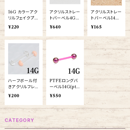
16G カラーアク
アクリルストレー
アクリルストレー
リルフェイクプラ
トバーベル4G(u
トバーベル14G
グ(xsab8-ss-lb
v-bb001-4g)
(UV16-BB001)
¥220
¥640
¥165
set-14g)
ハーフボール付
PTFEロングバ
きアクリルフレキ
ーベル14G(ptf
シブルバーベル1
e-barbell-14g
¥200
¥550
4G(BXA48-14
-pk)
G-CL)
CATEGORY