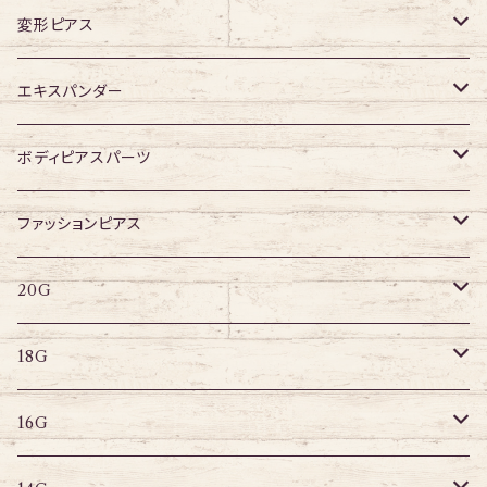
16G
変形ピアス
14G
ジュエル無し
エキスパンダー
ジュエル有り
316Lサージカルステンレス
ボディピアスパーツ
アクリル
ネジタイプ
ファッションピアス
20G
その他
はめ込みタイプ
ポストピアス
20G
18G
リングピアス
キャプティブリング
18G
16G
その他
ラブレット
キャプティブリング
16G
14G