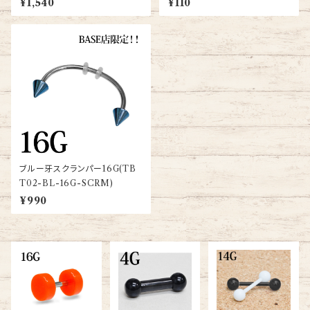
¥1,540
¥110
ブルー牙スクランパー16G(TB
T02-BL-16G-SCRM)
¥990