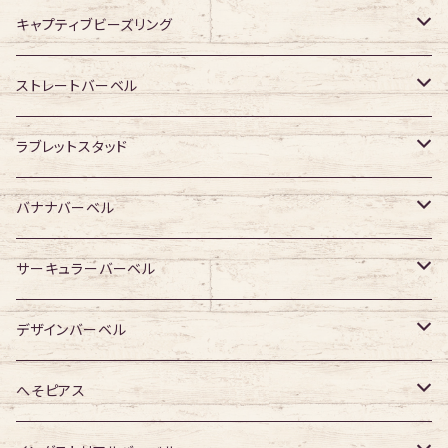
キャプティブビーズリング
316Lサージカルステンレス
ストレートバーベル
ジュエル無し
サージカルチタン
316Lサージカルステンレス
ラブレットスタッド
ジュエル有り
ジュエル無し
ジュエル無し
アクリル・その他
サージカルチタン
316Lサージカルステンレス
バナナバーベル
ジュエル有り
ジュエル有り
ジュエル無し
ジュエル無し
アクリル・その他
サージカルチタン
316Lサージカルステンレス
サーキュラーバーベル
ジュエル有り
ジュエル有り
ジュエル無し
ジュエル無し
アクリル・その他
サージカルチタン
316Lサージカルステンレス
デザインバーベル
ジュエル有り
ジュエル有り
ジュエル無し
ジュエル無し
アクリル・その他
サージカルチタン
ジュエル無し
へそピアス
ジュエル有り
ジュエル有り
ジュエル無し