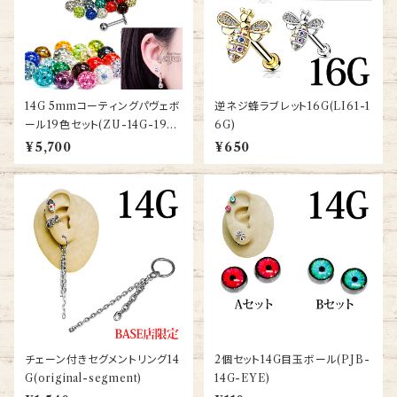
14G 5mmコーティングパヴェボ
逆ネジ蜂ラブレット16G(LI61-1
ール19色セット(ZU-14G-19C
6G)
OLORSET)
¥5,700
¥650
チェーン付きセグメントリング14
2個セット14G目玉ボール(PJB-
G(original-segment)
14G-EYE)