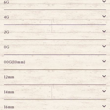
へそピアス
バナナバーベル
ラブレット
ストレートバーベル
キャプティブリング
6G
サーキュラー
へそピアス
バナナバーベル
ラブレット
ストレートバーベル
キャプティブリング
4G
スパイラル
サーキュラー
セグメントリング
バナナバーベル
ラブレット
ストレートバーベル
キャプティブリング
2G
変形ピアス
スパイラル
サーキュラーバーベル
セグメントリング
セグメントリング
トンネル
ストレートバーベル
トンネル
0G
セグメントリング
セグメント
パーツ
プラグ
プラグ
プラグ
サーキュラー
プラグ
トンネル
00G(10mm)
ニップルピアス
変形ピアス
パーツ
トンネル
アイレット
トンネル
アイレット
プラグ
トンネル
12mm
スクランパー
ニップルピアス
アイレット
エキスパンダー
プラグ
エキスパンダー
アイレット
プラグ
トンネル
14mm
フェイクプラグ
パーツ
エキスパンダー
パーツ
アイレット
パーツ
エキスパンダー
アイレット
プラグ
トンネル
16mm