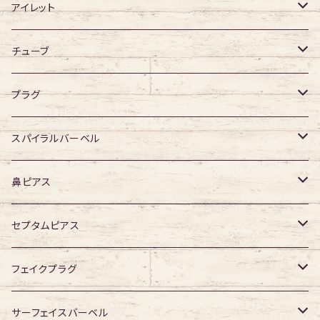
ジュエル有り
アクリル
ジュエル有り
316Lサージカルステンレス
アイレット
デザイン無し
アクリル
シングルフレア
チューブ
デザイン有り
ダブルフレア
デザイン無し
プラグ
デザイン有り
デザイン無し
スパイラルバーベル
デザイン有り
316Lサージカルステンレス
鼻ピアス
ジュエル無し
サージカルチタン
ジュエル無し
セプタムピアス
ジュエル有り
ジュエル無し
ジュエル有り
ジュエル無し
フェイクプラグ
ジュエル有り
ジュエル有り
ジュエル無し
サーフェイスバーベル