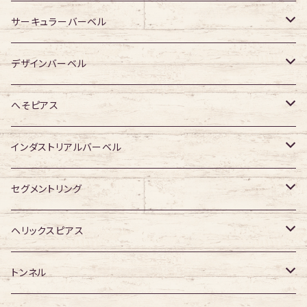
ジュエル有り
ジュエル有り
ジュエル無し
ジュエル無し
アクリル・その他
サージカルチタン
316Lサージカルステンレス
サーキュラーバーベル
ジュエル有り
ジュエル有り
ジュエル無し
ジュエル無し
アクリル・その他
サージカルチタン
316Lサージカルステンレス
デザインバーベル
ジュエル有り
ジュエル有り
ジュエル無し
ジュエル無し
アクリル・その他
サージカルチタン
ジュエル無し
へそピアス
ジュエル有り
ジュエル有り
ジュエル無し
アクリル・その他
ジュエル有り
316Lサージカルステンレス
インダストリアルバーベル
ジュエル有り
ジュエル無し
サージカルチタン
316Lサージカルステンレス
セグメントリング
ジュエル有り
ジュエル無し
ジュエル無し
アクリル
サージカルチタン
316Lサージカルステンレス
ヘリックスピアス
ジュエル有り
ジュエル有り
ジュエル無し
サージカルチタン
ジュエル無し
トンネル