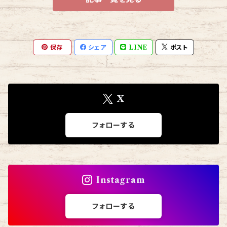
保存
シェア
LINE
ポスト
X
フォローする
Instagram
フォローする