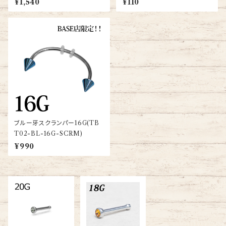
¥1,540
¥110
ブルー牙スクランパー16G(TB
T02-BL-16G-SCRM)
¥990