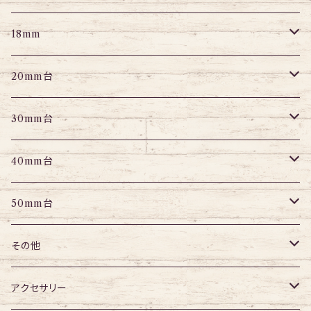
パーツ
パーツ
エキスパンダー
パーツ
エキスパンダー
アイレット
プラグ
トンネル
18mm
パーツ
パーツ
エキスパンダー
アイレット
プラグ
トンネル
20mm台
パーツ
エキスパンダー
アイレット
プラグ
トンネル
30mm台
パーツ
パーツ
アイレット
プラグ
トンネル
40mm台
パーツ
アイレット
プラグ
トンネル
50mm台
チューブ
パーツ
アイレット
プラグ
トンネル
その他
パーツ
アイレット
プラグ
ボディピアス・ピアス以外
アクセサリー