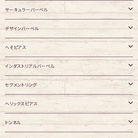
ジュエル有り
ジュエル有り
ジュエル無し
ジュエル無し
アクリル・その他
サージカルチタン
316Lサージカルステンレス
サーキュラーバーベル
ジュエル有り
ジュエル有り
ジュエル無し
ジュエル無し
アクリル・その他
サージカルチタン
316Lサージカルステンレス
デザインバーベル
ジュエル有り
ジュエル有り
ジュエル無し
ジュエル無し
アクリル・その他
サージカルチタン
ジュエル無し
へそピアス
ジュエル有り
ジュエル有り
ジュエル無し
アクリル・その他
ジュエル有り
316Lサージカルステンレス
インダストリアルバーベル
ジュエル有り
ジュエル無し
サージカルチタン
316Lサージカルステンレス
セグメントリング
ジュエル有り
ジュエル無し
ジュエル無し
アクリル
サージカルチタン
316Lサージカルステンレス
ヘリックスピアス
ジュエル有り
ジュエル有り
ジュエル無し
サージカルチタン
ジュエル無し
トンネル