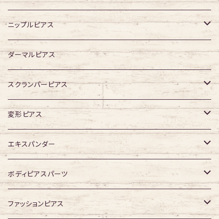
ジュエル有り
ジュエル無し
ニップルピアス
ジュエル有り
ジュエル無し
ダーマルピアス
ジュエル有り
スクランパーピアス
16G
変形ピアス
14G
ジュエル無し
エキスパンダー
ジュエル有り
316Lサージカルステンレス
ボディピアスパーツ
アクリル
ネジタイプ
ファッションピアス