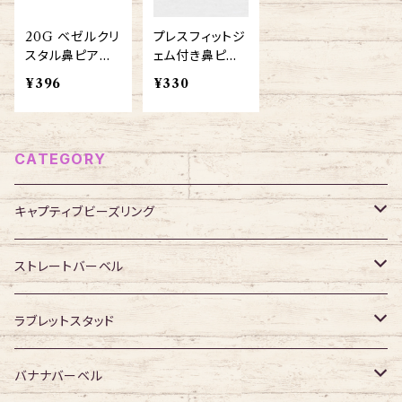
20G ベゼルクリ
プレスフィットジ
スタル鼻ピアス
ェム付き鼻ピア
(SNS012-20G-
ス18G(NOSEB
¥396
¥330
SS-BA)
031-18G-SS)
CATEGORY
キャプティブビーズリング
316Lサージカルステンレス
ストレートバーベル
ジュエル無し
サージカルチタン
316Lサージカルステンレス
ラブレットスタッド
ジュエル有り
ジュエル無し
ジュエル無し
アクリル・その他
サージカルチタン
316Lサージカルステンレス
バナナバーベル