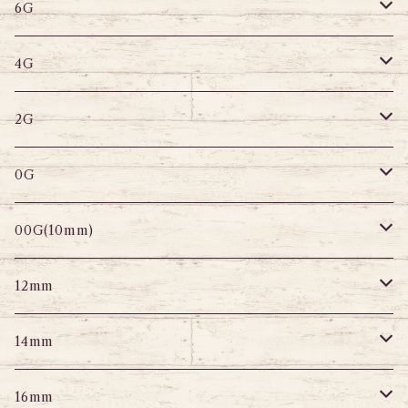
へそピアス
バナナバーベル
ラブレット
ストレートバーベル
キャプティブリング
6G
サーキュラー
へそピアス
バナナバーベル
ラブレット
ストレートバーベル
キャプティブリング
4G
スパイラル
サーキュラー
セグメントリング
バナナバーベル
ラブレット
ストレートバーベル
キャプティブリング
2G
変形ピアス
スパイラル
サーキュラーバーベル
セグメントリング
セグメントリング
トンネル
ストレートバーベル
トンネル
0G
セグメントリング
セグメント
パーツ
プラグ
プラグ
プラグ
サーキュラー
プラグ
トンネル
00G(10mm)
ニップルピアス
変形ピアス
パーツ
トンネル
アイレット
トンネル
アイレット
プラグ
トンネル
12mm
スクランパー
ニップルピアス
アイレット
エキスパンダー
プラグ
エキスパンダー
アイレット
プラグ
トンネル
14mm
フェイクプラグ
パーツ
エキスパンダー
パーツ
アイレット
パーツ
エキスパンダー
アイレット
プラグ
トンネル
16mm