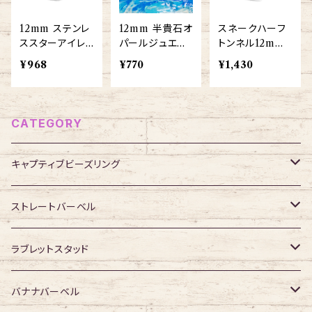
12mm ステンレ
12mm 半貴石オ
スネークハーフ
ススターアイレッ
パールジュエル
トンネル12mm
ト(FE-STR003
カットダブルフレ
(SCHT021-12
¥968
¥770
¥1,430
-12-12m-SS-B
アプラグ(PST2-
m-SS)
A)
04-12m-OP)
CATEGORY
キャプティブビーズリング
316Lサージカルステンレス
ストレートバーベル
ジュエル無し
サージカルチタン
316Lサージカルステンレス
ラブレットスタッド
ジュエル有り
ジュエル無し
ジュエル無し
アクリル・その他
サージカルチタン
316Lサージカルステンレス
バナナバーベル