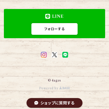
LINE
フォローする
© 4ages
Powered by
ショップに質問する