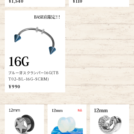
¥1,540
¥110
ブルー牙スクランパー16G(TB
T02-BL-16G-SCRM)
¥990