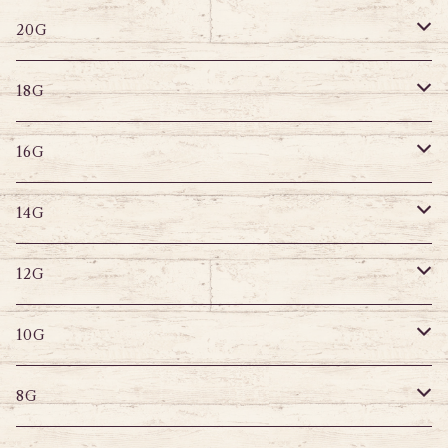
20G
その他
はめ込みタイプ
ポストピアス
20G
18G
リングピアス
キャプティブリング
18G
16G
その他
ラブレット
キャプティブリング
16G
14G
ストレートバーベル
キャプティブリング
14G
12G
デザインバーベル
ラブレット
ストレートバーベル
キャプティブリング
12G
10G
デザインバーベル
バナナバーベル
ラブレット
ストレートバーベル
キャプティブリング
10G
8G
デザインバーベル
鼻ピアス
バナナバーベル
ラブレット
ストレートバーベル
キャプティブリング
8G
6G