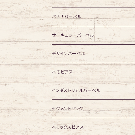
ジュエル有り
ジュエル無し
ジュエル無し
アクリル・その他
サージカルチタン
316Lサージカルステンレス
バナナバーベル
ジュエル有り
ジュエル有り
ジュエル無し
ジュエル無し
アクリル・その他
サージカルチタン
316Lサージカルステンレス
サーキュラーバーベル
ジュエル有り
ジュエル有り
ジュエル無し
ジュエル無し
アクリル・その他
サージカルチタン
316Lサージカルステンレス
デザインバーベル
ジュエル有り
ジュエル有り
ジュエル無し
ジュエル無し
アクリル・その他
サージカルチタン
ジュエル無し
へそピアス
ジュエル有り
ジュエル有り
ジュエル無し
アクリル・その他
ジュエル有り
316Lサージカルステンレス
インダストリアルバーベル
ジュエル有り
ジュエル無し
サージカルチタン
316Lサージカルステンレス
セグメントリング
ジュエル有り
ジュエル無し
ジュエル無し
アクリル
サージカルチタン
316Lサージカルステンレス
ヘリックスピアス