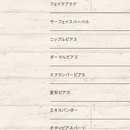
ジュエル有り
ジュエル無し
ジュエル有り
ジュエル無し
フェイクプラグ
ジュエル有り
ジュエル有り
ジュエル無し
サーフェイスバーベル
ジュエル有り
ジュエル無し
ニップルピアス
ジュエル有り
ジュエル無し
ダーマルピアス
ジュエル有り
スクランパーピアス
16G
変形ピアス
14G
ジュエル無し
エキスパンダー
ジュエル有り
316Lサージカルステンレス
ボディピアスパーツ