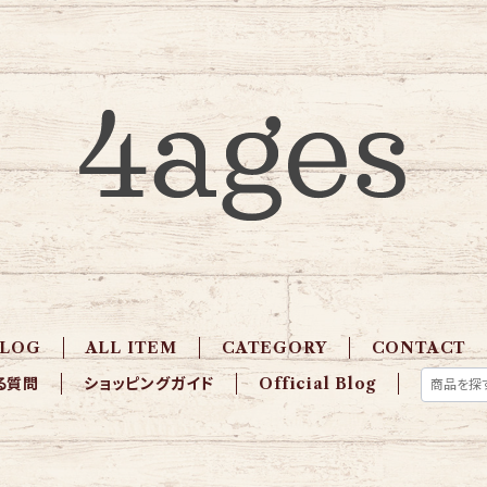
BLOG
ALL ITEM
CATEGORY
CONTACT
る質問
ショッピングガイド
Official Blog