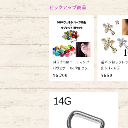
ピックアップ商品
14G 5mmコーティング
逆ネジ蜂ラブレッ
パヴェボール19色セット
(LI61-16G)
(ZU-14G-19COLOR
¥5,700
¥650
SET)