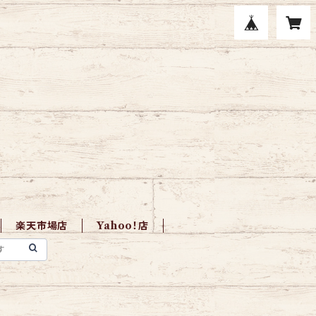
楽天市場店
Yahoo！店