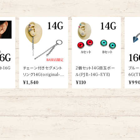
ト16G
チェーン付きセグメント
2個セット14G目玉ボー
ブルー
リング14G(original-s
ル(PJB-14G-EYE)
6G(T
egment)
-SCR
¥1,540
¥110
¥99