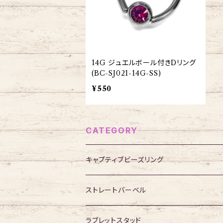
14G ジュエルボール付きDリング
(BC-SJ021-14G-SS)
¥550
CATEGORY
キャプティブビーズリング
316Lサージカルステンレス
ストレートバーベル
ジュエル無し
サージカルチタン
316Lサージカルステンレス
ラブレットスタッド