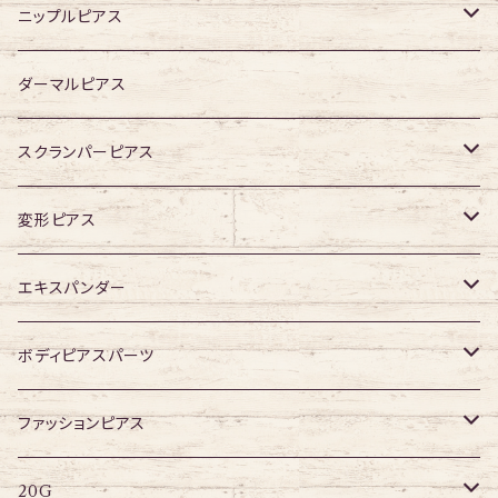
ジュエル有り
ジュエル無し
ニップルピアス
ジュエル有り
ジュエル無し
ダーマルピアス
ジュエル有り
スクランパーピアス
16G
変形ピアス
14G
ジュエル無し
エキスパンダー
ジュエル有り
316Lサージカルステンレス
ボディピアスパーツ
アクリル
ネジタイプ
ファッションピアス
20G
その他
はめ込みタイプ
ポストピアス
20G