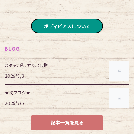
ブレスレット
チェーン
ボディピアスについて
BLOG
スタッフ的、掘り出し物
2026/8/3
★初ブログ★
2026/7/31
記事一覧を見る