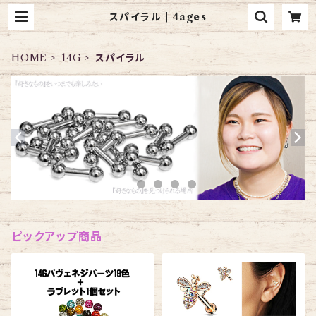
スパイラル | 4ages
HOME
14G
スパイラル
ピックアップ商品