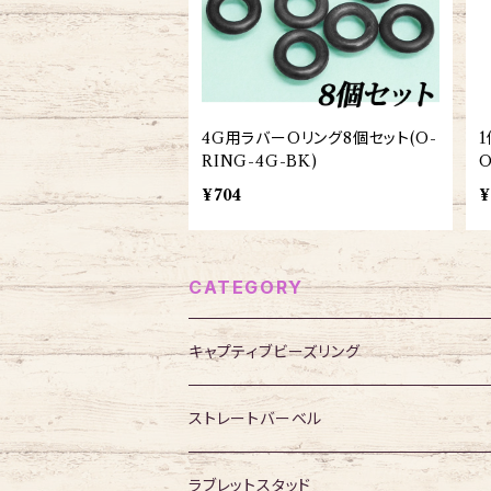
4G用ラバーOリング8個セット(O-
RING-4G-BK)
O
¥704
¥
CATEGORY
キャプティブビーズリング
316Lサージカルステンレス
ストレートバーベル
ジュエル無し
サージカルチタン
316Lサージカルステンレス
ラブレットスタッド