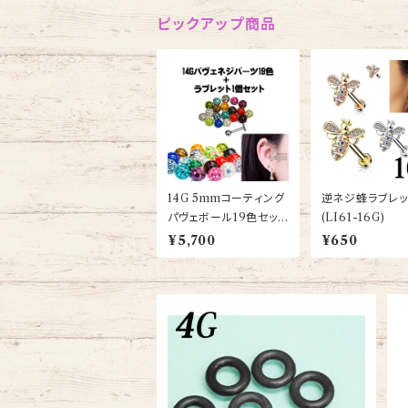
ピックアップ商品
14G 5mmコーティング
逆ネジ蜂ラブレッ
パヴェボール19色セット
(LI61-16G)
(ZU-14G-19COLOR
¥5,700
¥650
SET)