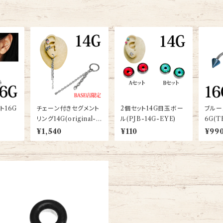
ト16G
チェーン付きセグメント
2個セット14G目玉ボー
ブルー
リング14G(original-s
ル(PJB-14G-EYE)
6G(T
egment)
-SCR
¥1,540
¥110
¥99