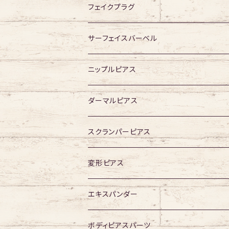
ジュエル有り
ジュエル無し
ジュエル有り
ジュエル無し
フェイクプラグ
ジュエル有り
ジュエル有り
ジュエル無し
サーフェイスバーベル
ジュエル有り
ジュエル無し
ニップルピアス
ジュエル有り
ジュエル無し
ダーマルピアス
ジュエル有り
スクランパーピアス
16G
変形ピアス
14G
ジュエル無し
エキスパンダー
ジュエル有り
316Lサージカルステンレス
ボディピアスパーツ