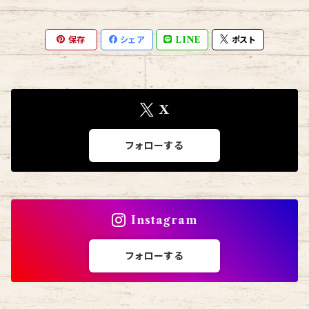
保存
シェア
LINE
ポスト
X
フォローする
Instagram
フォローする