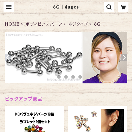
6G | 4ages
HOME
ボディピアスパーツ
ネジタイプ
6G
ピックアップ商品