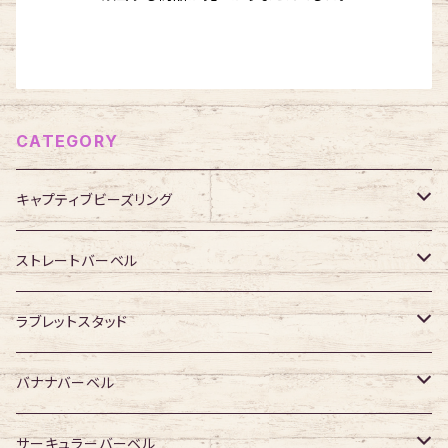
CATEGORY
キャプティブビーズリング
316Lサージカルステンレス
ストレートバーベル
ジュエル無し
サージカルチタン
316Lサージカルステンレス
ラブレットスタッド
ジュエル有り
ジュエル無し
ジュエル無し
アクリル・その他
サージカルチタン
316Lサージカルステンレス
バナナバーベル
ジュエル有り
ジュエル有り
ジュエル無し
ジュエル無し
アクリル・その他
サージカルチタン
316Lサージカルステンレス
サーキュラーバーベル