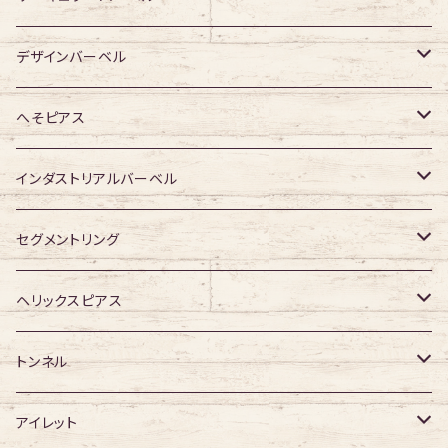
ジュエル有り
ジュエル有り
ジュエル無し
ジュエル無し
アクリル・その他
サージカルチタン
316Lサージカルステンレス
デザインバーベル
ジュエル有り
ジュエル有り
ジュエル無し
ジュエル無し
アクリル・その他
サージカルチタン
ジュエル無し
へそピアス
ジュエル有り
ジュエル有り
ジュエル無し
アクリル・その他
ジュエル有り
316Lサージカルステンレス
インダストリアルバーベル
ジュエル有り
ジュエル無し
サージカルチタン
316Lサージカルステンレス
セグメントリング
ジュエル有り
ジュエル無し
ジュエル無し
アクリル
サージカルチタン
316Lサージカルステンレス
ヘリックスピアス
ジュエル有り
ジュエル有り
ジュエル無し
サージカルチタン
ジュエル無し
トンネル
ジュエル有り
アクリル
ジュエル有り
316Lサージカルステンレス
アイレット