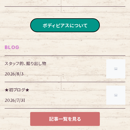
ブレスレット
チェーン
ボディピアスについて
BLOG
スタッフ的、掘り出し物
2026/8/3
★初ブログ★
2026/7/31
記事一覧を見る