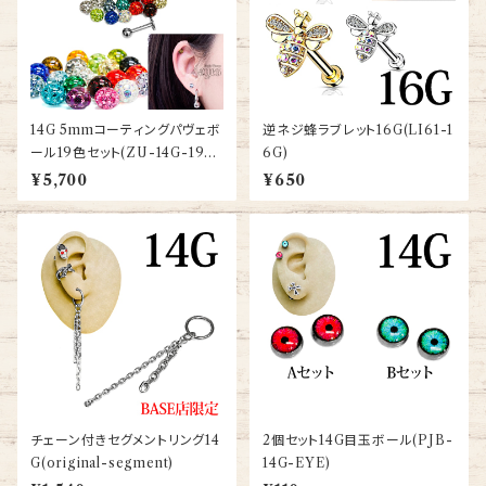
14G 5mmコーティングパヴェボ
逆ネジ蜂ラブレット16G(LI61-1
ール19色セット(ZU-14G-19C
6G)
OLORSET)
¥5,700
¥650
チェーン付きセグメントリング14
2個セット14G目玉ボール(PJB-
G(original-segment)
14G-EYE)