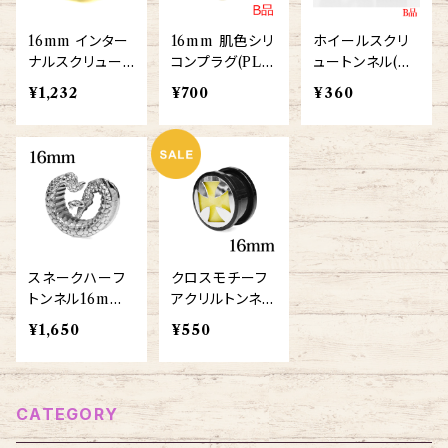
16mm インター
16mm 肌色シリ
ホイールスクリ
ナルスクリュー
コンプラグ(PL-
ュートンネル(ZE
ダブルフレアアイ
SL004-020-16
R234-BK)
¥1,232
¥700
¥360
レット(PDFT-16
m)
m-GP-BA)
スネークハーフ
クロスモチーフ
トンネル16mm
アクリルトンネル
(SCHT021-16
16mm(cross-t
¥1,650
¥550
m-SS)
n-sale-16m)
CATEGORY