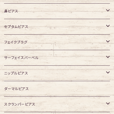
デザイン有り
316Lサージカルステンレス
鼻ピアス
ジュエル無し
サージカルチタン
ジュエル無し
セプタムピアス
ジュエル有り
ジュエル無し
ジュエル有り
ジュエル無し
フェイクプラグ
ジュエル有り
ジュエル有り
ジュエル無し
サーフェイスバーベル
ジュエル有り
ジュエル無し
ニップルピアス
ジュエル有り
ジュエル無し
ダーマルピアス
ジュエル有り
スクランパーピアス