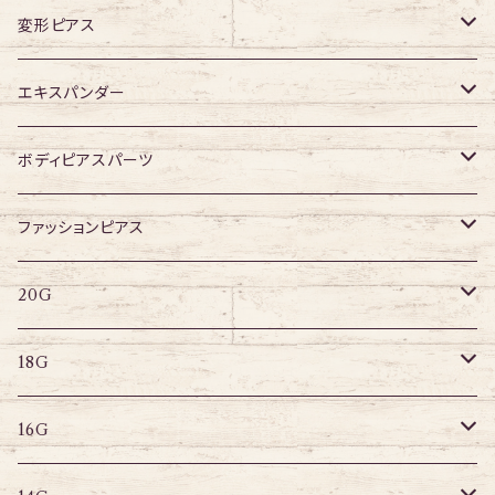
16G
変形ピアス
14G
ジュエル無し
エキスパンダー
ジュエル有り
316Lサージカルステンレス
ボディピアスパーツ
アクリル
ネジタイプ
ファッションピアス
20G
その他
はめ込みタイプ
ポストピアス
20G
18G
リングピアス
キャプティブリング
18G
16G
その他
ラブレット
キャプティブリング
16G
14G