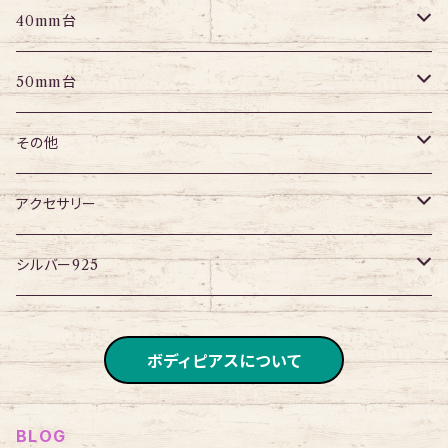
パーツ
パーツ
アイレット
プラグ
トンネル
40mm台
パーツ
アイレット
プラグ
トンネル
50mm台
チューブ
パーツ
アイレット
プラグ
トンネル
その他
パーツ
アイレット
プラグ
ボディピアス・ピアス以外
アクセサリー
アイレット
ネックレス
シルバー925
ブレスレット
チェーン
ボディピアスについて
BLOG