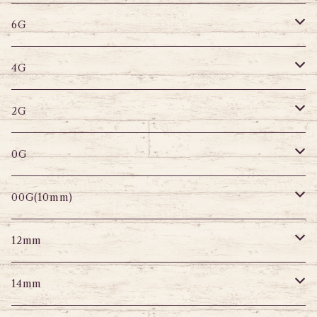
6G
へそピアス
バナナバーベル
ラブレット
ストレートバーベル
キャプティブリング
6G
サーキュラー
へそピアス
バナナバーベル
ラブレット
ストレートバーベル
キャプティブリング
4G
スパイラル
サーキュラー
セグメントリング
バナナバーベル
ラブレット
ストレートバーベル
キャプティブリング
2G
変形ピアス
スパイラル
サーキュラーバーベル
セグメントリング
セグメントリング
トンネル
ストレートバーベル
トンネル
0G
セグメントリング
セグメント
パーツ
プラグ
プラグ
プラグ
サーキュラー
プラグ
トンネル
00G(10mm)
ニップルピアス
変形ピアス
パーツ
トンネル
アイレット
トンネル
アイレット
プラグ
トンネル
12mm
スクランパー
ニップルピアス
アイレット
エキスパンダー
プラグ
エキスパンダー
アイレット
プラグ
トンネル
14mm