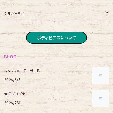
アイレット
ネックレス
シルバー925
ブレスレット
チェーン
ボディピアスについて
BLOG
スタッフ的、掘り出し物
2026/8/3
★初ブログ★
2026/7/31