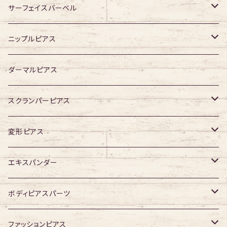
ジュエル有り
ジュエル有り
ジュエル無し
サーフェイスバーベル
ジュエル有り
ジュエル無し
ニップルピアス
ジュエル有り
ジュエル無し
ダーマルピアス
ジュエル有り
スクランパーピアス
16G
変形ピアス
14G
ジュエル無し
エキスパンダー
ジュエル有り
316Lサージカルステンレス
ボディピアスパーツ
アクリル
ネジタイプ
ファッションピアス