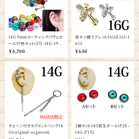
14G 5mmコーティングパヴェボ
逆ネジ蜂ラブレット16G(LI61-1
ール19色セット(ZU-14G-19C
6G)
OLORSET)
¥5,700
¥650
チェーン付きセグメントリング14
2個セット14G目玉ボール(PJB-
G(original-segment)
14G-EYE)