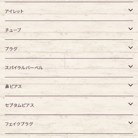
ジュエル有り
アクリル
ジュエル有り
316Lサージカルステンレス
アイレット
デザイン無し
アクリル
シングルフレア
チューブ
デザイン有り
ダブルフレア
デザイン無し
プラグ
デザイン有り
デザイン無し
スパイラルバーベル
デザイン有り
316Lサージカルステンレス
鼻ピアス
ジュエル無し
サージカルチタン
ジュエル無し
セプタムピアス
ジュエル有り
ジュエル無し
ジュエル有り
ジュエル無し
フェイクプラグ