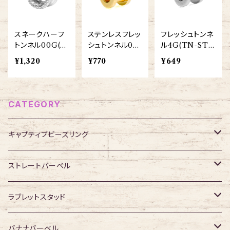
スネークハーフ
ステンレスフレッ
フレッシュトンネ
トンネル00G(S
シュトンネル0G
ル4G(TN-ST0
CHT021-00G
(TN-ST002-2
02-20-4G-SS)
¥1,320
¥770
¥649
-SS)
0-0G-GP)
CATEGORY
キャプティブビーズリング
316Lサージカルステンレス
ストレートバーベル
ジュエル無し
サージカルチタン
316Lサージカルステンレス
ラブレットスタッド
ジュエル有り
ジュエル無し
ジュエル無し
アクリル・その他
サージカルチタン
316Lサージカルステンレス
バナナバーベル