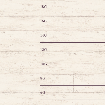
18G
リングピアス
キャプティブリング
18G
16G
その他
ラブレット
キャプティブリング
16G
14G
ストレートバーベル
キャプティブリング
14G
12G
デザインバーベル
ラブレット
ストレートバーベル
キャプティブリング
12G
10G
デザインバーベル
バナナバーベル
ラブレット
ストレートバーベル
キャプティブリング
10G
8G
デザインバーベル
鼻ピアス
バナナバーベル
ラブレット
ストレートバーベル
キャプティブリング
8G
6G
へそピアス
バナナバーベル
ラブレット
ストレートバーベル
キャプティブリング
6G