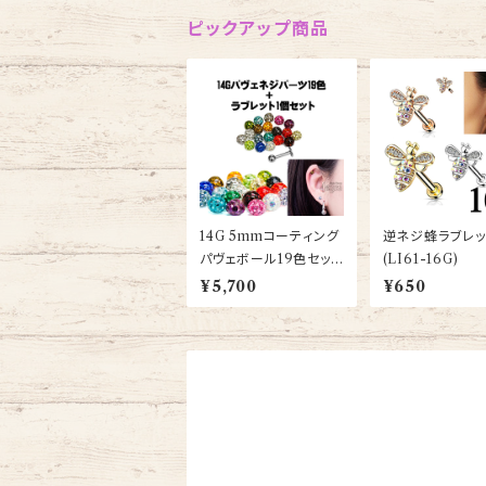
ピックアップ商品
14G 5mmコーティング
逆ネジ蜂ラブレッ
パヴェボール19色セット
(LI61-16G)
(ZU-14G-19COLOR
¥5,700
¥650
SET)