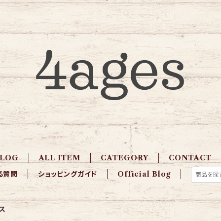
BLOG
ALL ITEM
CATEGORY
CONTACT
る質問
ショッピングガイド
Official Blog
ス