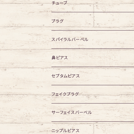
デザイン無し
アクリル
シングルフレア
チューブ
デザイン有り
ダブルフレア
デザイン無し
プラグ
デザイン有り
デザイン無し
スパイラルバーベル
デザイン有り
316Lサージカルステンレス
鼻ピアス
ジュエル無し
サージカルチタン
ジュエル無し
セプタムピアス
ジュエル有り
ジュエル無し
ジュエル有り
ジュエル無し
フェイクプラグ
ジュエル有り
ジュエル有り
ジュエル無し
サーフェイスバーベル
ジュエル有り
ジュエル無し
ニップルピアス