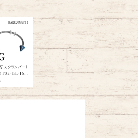
牙スクランパー1
BT02-BL-16G
M)
0