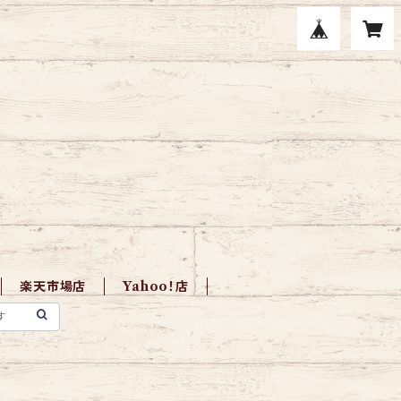
楽天市場店
Yahoo！店