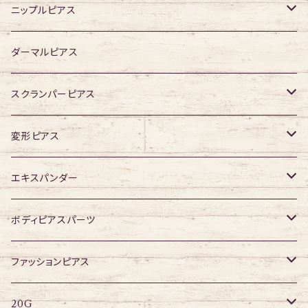
ジュエル有り
ジュエル無し
ニップルピアス
ジュエル有り
ジュエル無し
ダーマルピアス
ジュエル有り
スクランパーピアス
16G
変形ピアス
14G
ジュエル無し
エキスパンダー
ジュエル有り
316Lサージカルステンレス
ボディピアスパーツ
アクリル
ネジタイプ
ファッションピアス
20G
その他
はめ込みタイプ
ポストピアス
20G