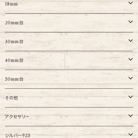
パーツ
パーツ
エキスパンダー
パーツ
エキスパンダー
アイレット
プラグ
トンネル
18mm
パーツ
パーツ
エキスパンダー
アイレット
プラグ
トンネル
20mm台
パーツ
エキスパンダー
アイレット
プラグ
トンネル
30mm台
パーツ
パーツ
アイレット
プラグ
トンネル
40mm台
パーツ
アイレット
プラグ
トンネル
50mm台
チューブ
パーツ
アイレット
プラグ
トンネル
その他
パーツ
アイレット
プラグ
ボディピアス・ピアス以外
アクセサリー
アイレット
ネックレス
シルバー925