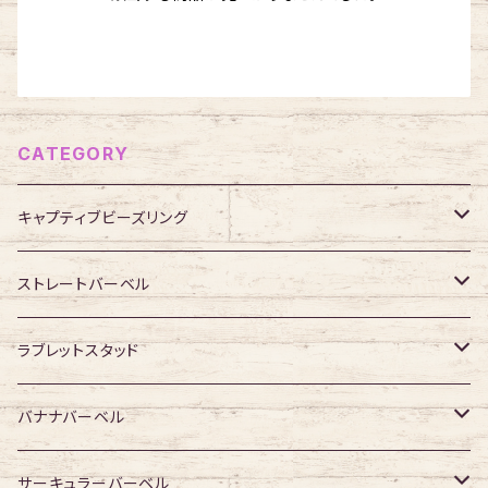
CATEGORY
キャプティブビーズリング
316Lサージカルステンレス
ストレートバーベル
ジュエル無し
サージカルチタン
316Lサージカルステンレス
ラブレットスタッド
ジュエル有り
ジュエル無し
ジュエル無し
アクリル・その他
サージカルチタン
316Lサージカルステンレス
バナナバーベル
ジュエル有り
ジュエル有り
ジュエル無し
ジュエル無し
アクリル・その他
サージカルチタン
316Lサージカルステンレス
サーキュラーバーベル