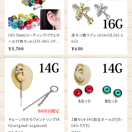
14G 5mmコーティングパヴェボ
逆ネジ蜂ラブレット16G(LI61-1
ール19色セット(ZU-14G-19C
6G)
OLORSET)
¥5,700
¥650
チェーン付きセグメントリング14
2個セット14G目玉ボール(PJB-
G(original-segment)
14G-EYE)