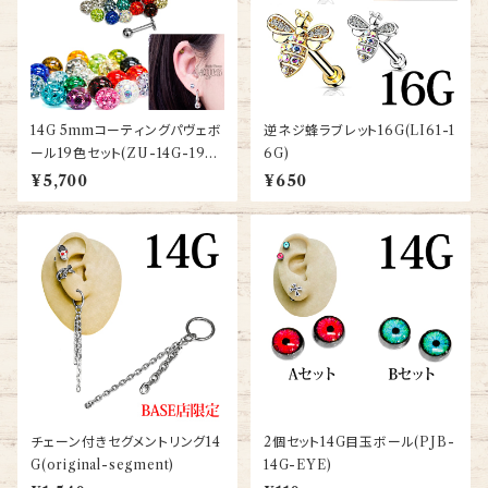
14G 5mmコーティングパヴェボ
逆ネジ蜂ラブレット16G(LI61-1
ール19色セット(ZU-14G-19C
6G)
OLORSET)
¥5,700
¥650
チェーン付きセグメントリング14
2個セット14G目玉ボール(PJB-
G(original-segment)
14G-EYE)