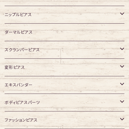
ジュエル有り
ジュエル無し
ニップルピアス
ジュエル有り
ジュエル無し
ダーマルピアス
ジュエル有り
スクランパーピアス
16G
変形ピアス
14G
ジュエル無し
エキスパンダー
ジュエル有り
316Lサージカルステンレス
ボディピアスパーツ
アクリル
ネジタイプ
ファッションピアス