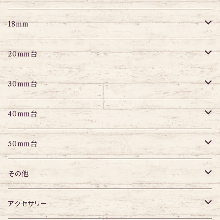
パーツ
パーツ
エキスパンダー
パーツ
エキスパンダー
アイレット
プラグ
トンネル
18mm
パーツ
パーツ
エキスパンダー
アイレット
プラグ
トンネル
20mm台
パーツ
エキスパンダー
アイレット
プラグ
トンネル
30mm台
パーツ
パーツ
アイレット
プラグ
トンネル
40mm台
パーツ
アイレット
プラグ
トンネル
50mm台
チューブ
パーツ
アイレット
プラグ
トンネル
その他
パーツ
アイレット
プラグ
ボディピアス・ピアス以外
アクセサリー