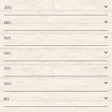
20G
その他
はめ込みタイプ
ポストピアス
20G
18G
リングピアス
キャプティブリング
18G
16G
その他
ラブレット
キャプティブリング
16G
14G
ストレートバーベル
キャプティブリング
14G
12G
デザインバーベル
ラブレット
ストレートバーベル
キャプティブリング
12G
10G
デザインバーベル
バナナバーベル
ラブレット
ストレートバーベル
キャプティブリング
10G
8G
デザインバーベル
鼻ピアス
バナナバーベル
ラブレット
ストレートバーベル
キャプティブリング
8G
6G