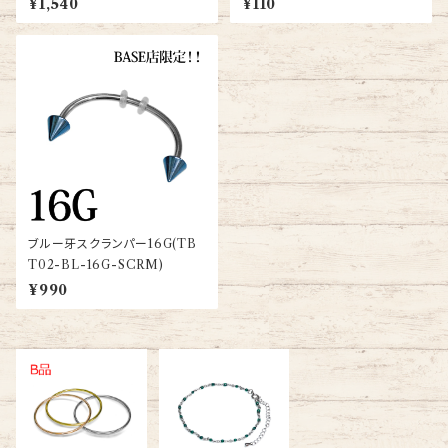
¥1,540
¥110
ブルー牙スクランパー16G(TB
T02-BL-16G-SCRM)
¥990