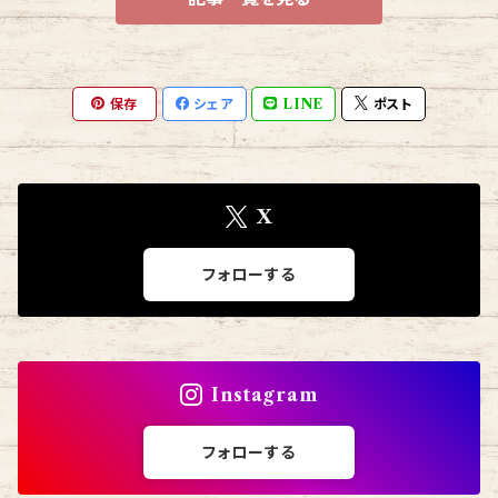
保存
シェア
LINE
ポスト
X
フォローする
Instagram
フォローする