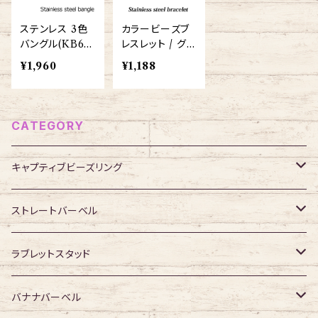
ステンレス 3色
カラービーズブ
バングル(KB631
レスレット / グリ
48-LO-SGR)
ーン(KB146659
¥1,960
¥1,188
-Z-SS)
CATEGORY
キャプティブビーズリング
316Lサージカルステンレス
ストレートバーベル
ジュエル無し
サージカルチタン
316Lサージカルステンレス
ラブレットスタッド
ジュエル有り
ジュエル無し
ジュエル無し
アクリル・その他
サージカルチタン
316Lサージカルステンレス
バナナバーベル