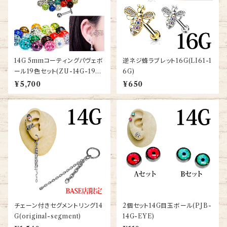
14G 5mmコーティングパヴェボ
逆ネジ蜂ラブレット16G(LI61-1
ール19色セット(ZU-14G-19C
6G)
OLORSET)
¥5,700
¥650
チェーン付きセグメントリング14
2個セット14G目玉ボール(PJB-
G(original-segment)
14G-EYE)