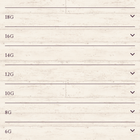
18G
リングピアス
キャプティブリング
18G
16G
その他
ラブレット
キャプティブリング
16G
14G
ストレートバーベル
キャプティブリング
14G
12G
デザインバーベル
ラブレット
ストレートバーベル
キャプティブリング
12G
10G
デザインバーベル
バナナバーベル
ラブレット
ストレートバーベル
キャプティブリング
10G
8G
デザインバーベル
鼻ピアス
バナナバーベル
ラブレット
ストレートバーベル
キャプティブリング
8G
6G
へそピアス
バナナバーベル
ラブレット
ストレートバーベル
キャプティブリング
6G