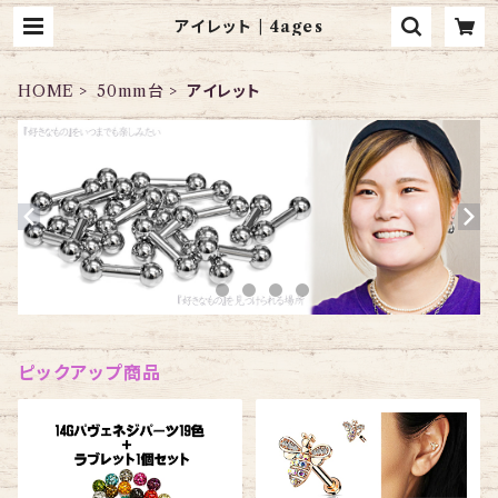
アイレット | 4ages
HOME
50mm台
アイレット
ピックアップ商品