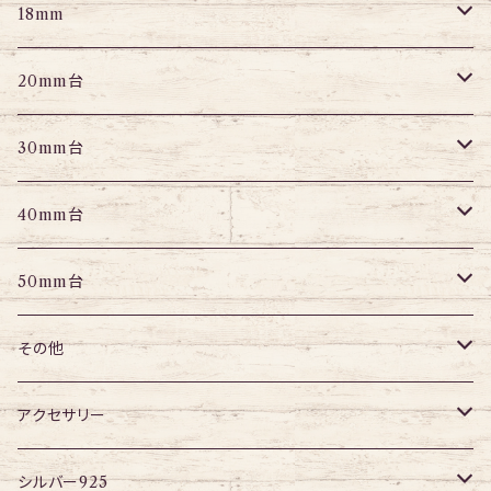
パーツ
パーツ
エキスパンダー
パーツ
エキスパンダー
アイレット
プラグ
トンネル
18mm
パーツ
パーツ
エキスパンダー
アイレット
プラグ
トンネル
20mm台
パーツ
エキスパンダー
アイレット
プラグ
トンネル
30mm台
パーツ
パーツ
アイレット
プラグ
トンネル
40mm台
パーツ
アイレット
プラグ
トンネル
50mm台
チューブ
パーツ
アイレット
プラグ
トンネル
その他
パーツ
アイレット
プラグ
ボディピアス・ピアス以外
アクセサリー
アイレット
ネックレス
シルバー925