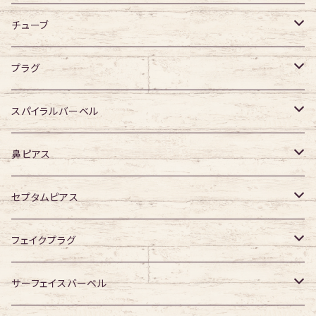
デザイン無し
アクリル
シングルフレア
チューブ
デザイン有り
ダブルフレア
デザイン無し
プラグ
デザイン有り
デザイン無し
スパイラルバーベル
デザイン有り
316Lサージカルステンレス
鼻ピアス
ジュエル無し
サージカルチタン
ジュエル無し
セプタムピアス
ジュエル有り
ジュエル無し
ジュエル有り
ジュエル無し
フェイクプラグ
ジュエル有り
ジュエル有り
ジュエル無し
サーフェイスバーベル