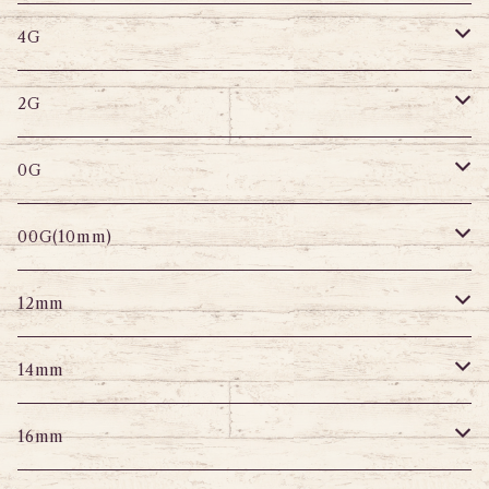
サーキュラー
へそピアス
バナナバーベル
ラブレット
ストレートバーベル
キャプティブリング
4G
スパイラル
サーキュラー
セグメントリング
バナナバーベル
ラブレット
ストレートバーベル
キャプティブリング
2G
変形ピアス
スパイラル
サーキュラーバーベル
セグメントリング
セグメントリング
トンネル
ストレートバーベル
トンネル
0G
セグメントリング
セグメント
パーツ
プラグ
プラグ
プラグ
サーキュラー
プラグ
トンネル
00G(10mm)
ニップルピアス
変形ピアス
パーツ
トンネル
アイレット
トンネル
アイレット
プラグ
トンネル
12mm
スクランパー
ニップルピアス
アイレット
エキスパンダー
プラグ
エキスパンダー
アイレット
プラグ
トンネル
14mm
フェイクプラグ
パーツ
エキスパンダー
パーツ
アイレット
パーツ
エキスパンダー
アイレット
プラグ
トンネル
16mm