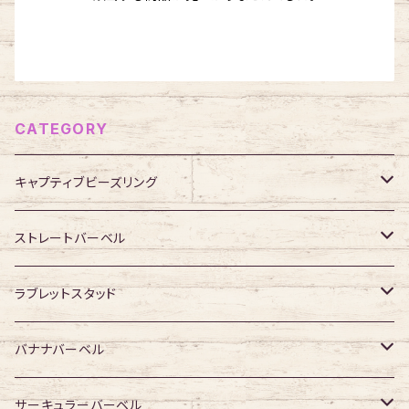
CATEGORY
キャプティブビーズリング
316Lサージカルステンレス
ストレートバーベル
ジュエル無し
サージカルチタン
316Lサージカルステンレス
ラブレットスタッド
ジュエル有り
ジュエル無し
ジュエル無し
アクリル・その他
サージカルチタン
316Lサージカルステンレス
バナナバーベル
ジュエル有り
ジュエル有り
ジュエル無し
ジュエル無し
アクリル・その他
サージカルチタン
316Lサージカルステンレス
サーキュラーバーベル