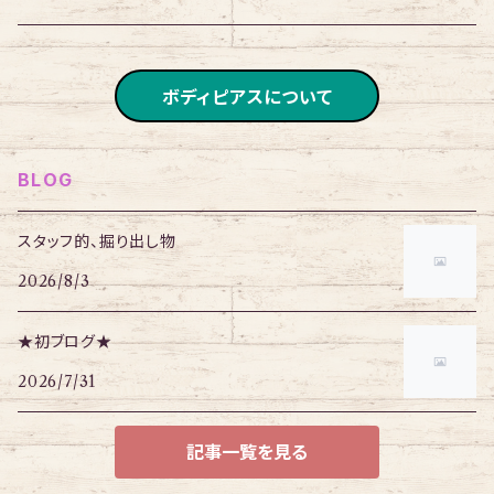
ブレスレット
チェーン
ボディピアスについて
BLOG
スタッフ的、掘り出し物
2026/8/3
★初ブログ★
2026/7/31
記事一覧を見る