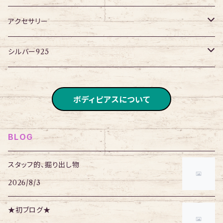
パーツ
アイレット
プラグ
ボディピアス・ピアス以外
アクセサリー
アイレット
ネックレス
シルバー925
ブレスレット
チェーン
ボディピアスについて
BLOG
スタッフ的、掘り出し物
2026/8/3
★初ブログ★