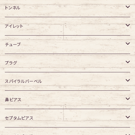
ジュエル有り
ジュエル有り
ジュエル無し
サージカルチタン
ジュエル無し
トンネル
ジュエル有り
アクリル
ジュエル有り
316Lサージカルステンレス
アイレット
デザイン無し
アクリル
シングルフレア
チューブ
デザイン有り
ダブルフレア
デザイン無し
プラグ
デザイン有り
デザイン無し
スパイラルバーベル
デザイン有り
316Lサージカルステンレス
鼻ピアス
ジュエル無し
サージカルチタン
ジュエル無し
セプタムピアス
ジュエル有り