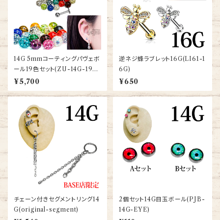
14G 5mmコーティングパヴェボ
逆ネジ蜂ラブレット16G(LI61-1
ール19色セット(ZU-14G-19C
6G)
OLORSET)
¥5,700
¥650
チェーン付きセグメントリング14
2個セット14G目玉ボール(PJB-
G(original-segment)
14G-EYE)