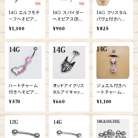
14G エルフモチ
14G スパイダー
14G クリスタル
ーフへそピアス
へそピアス(BA-
パヴェ付きハー
(ANG-04-14G
AIJ039-14G-S
トへそピアス(N
¥1,300
¥900
¥825
-SS)
S)
SQ-5048-14G-
RG)
ハートチャーム
オッドアイクリス
ジュエル付きハ
付きへそピアス1
タルアイキャット
ートチャームへ
4G(ntr3598-14
へそピアス14G
そピアス14G(M
¥570
¥660
¥1,100
g-ss)
(NSQ-5062-14
CDZ9-14G-S
G-SS)
S)