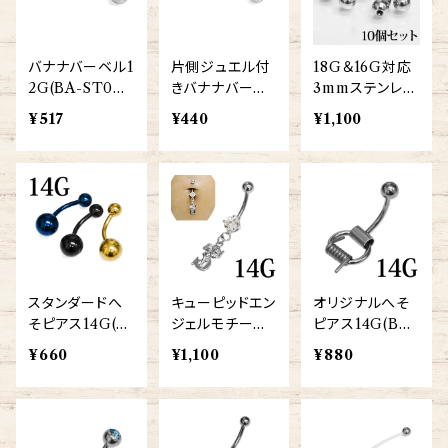
バナナバーベル1
片側ジュエル付
18G＆16G対応
2G(BA-ST003
きバナナバーベ
3mmステンレス
-4-12G-SS)
ル(BA-SJ-4AG
ネジパーツ(TB
¥517
¥440
¥1,100
ES-ORI)
S-163-PK-SS)
スタンダードへ
キューピッドエン
オリジナルへそ
そピアス14G(B
ジェルモチーフ
ピアス14G(BA-
NTG-14G)
付きへそピアス1
BW-14G)
¥660
¥1,100
¥880
4G(QPC245-1
4G-SS)