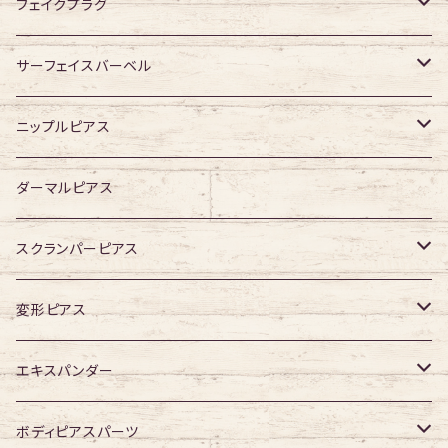
ジュエル無し
ジュエル有り
ジュエル無し
フェイクプラグ
ジュエル有り
ジュエル有り
ジュエル無し
サーフェイスバーベル
ジュエル有り
ジュエル無し
ニップルピアス
ジュエル有り
ジュエル無し
ダーマルピアス
ジュエル有り
スクランパーピアス
16G
変形ピアス
14G
ジュエル無し
エキスパンダー
ジュエル有り
316Lサージカルステンレス
ボディピアスパーツ