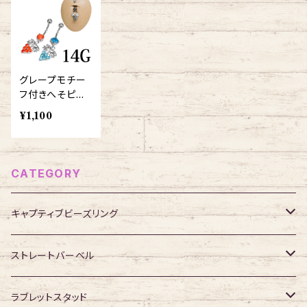
グレープモチー
フ付きへそピア
ス14G(ocm276
¥1,100
-14g-ss)
CATEGORY
キャプティブビーズリング
316Lサージカルステンレス
ストレートバーベル
ジュエル無し
サージカルチタン
316Lサージカルステンレス
ラブレットスタッド