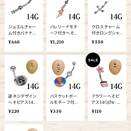
ジュエルチャー
バレリーナモチ
クロスチャーム
ム付きバナナバ
ーフ付きへそピ
付きロングシャ
ーベル14G(BA-
アス14G(dance
フトへそピアス1
¥660
¥1,210
¥550
JW-14G-SS)
rnavelring-14
4G(NAVEL-C
g-ss)
ROSS-14G-SS)
逆ネジデザイン
バスケットボー
フラワーへそピ
へそピアス14G
ルモチーフ付き
アス14G(fw-na
(internal-nave
へそピアス14G
vel-14g-ss)
¥220
¥330
¥110
l-14g-ss)
(bsk-navel-14
g-ss)