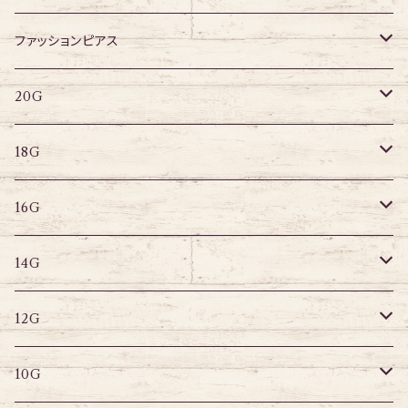
アクリル
ネジタイプ
ファッションピアス
20G
その他
はめ込みタイプ
ポストピアス
20G
18G
リングピアス
キャプティブリング
18G
16G
その他
ラブレット
キャプティブリング
16G
14G
ストレートバーベル
キャプティブリング
14G
12G
デザインバーベル
ラブレット
ストレートバーベル
キャプティブリング
12G
10G
デザインバーベル
バナナバーベル
ラブレット
ストレートバーベル
キャプティブリング
10G
8G