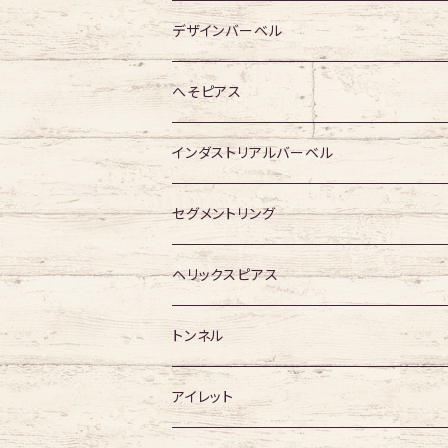
ジュエル有り
ジュエル有り
ジュエル無し
ジュエル無し
アクリル・その他
サージカルチタン
316Lサージカルステンレス
デザインバーベル
ジュエル有り
ジュエル有り
ジュエル無し
ジュエル無し
アクリル・その他
サージカルチタン
ジュエル無し
へそピアス
ジュエル有り
ジュエル有り
ジュエル無し
アクリル・その他
ジュエル有り
316Lサージカルステンレス
インダストリアルバーベル
ジュエル有り
ジュエル無し
サージカルチタン
316Lサージカルステンレス
セグメントリング
ジュエル有り
ジュエル無し
ジュエル無し
アクリル
サージカルチタン
316Lサージカルステンレス
ヘリックスピアス
ジュエル有り
ジュエル有り
ジュエル無し
サージカルチタン
ジュエル無し
トンネル
ジュエル有り
アクリル
ジュエル有り
316Lサージカルステンレス
アイレット