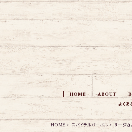
HOME
ABOUT
よくあ
HOME
スパイラルバーベル
サージカ