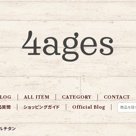
BLOG
ALL ITEM
CATEGORY
CONTACT
る質問
ショッピングガイド
Official Blog
ルチタン