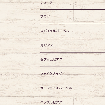
デザイン無し
アクリル
シングルフレア
チューブ
デザイン有り
ダブルフレア
デザイン無し
プラグ
デザイン有り
デザイン無し
スパイラルバーベル
デザイン有り
316Lサージカルステンレス
鼻ピアス
ジュエル無し
サージカルチタン
ジュエル無し
セプタムピアス
ジュエル有り
ジュエル無し
ジュエル有り
ジュエル無し
フェイクプラグ
ジュエル有り
ジュエル有り
ジュエル無し
サーフェイスバーベル
ジュエル有り
ジュエル無し
ニップルピアス