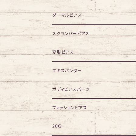
ジュエル有り
ジュエル無し
ダーマルピアス
ジュエル有り
スクランパーピアス
16G
変形ピアス
14G
ジュエル無し
エキスパンダー
ジュエル有り
316Lサージカルステンレス
ボディピアスパーツ
アクリル
ネジタイプ
ファッションピアス
20G
その他
はめ込みタイプ
ポストピアス
20G