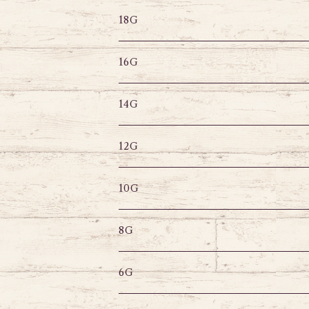
18G
リングピアス
キャプティブリング
18G
16G
その他
ラブレット
キャプティブリング
16G
14G
ストレートバーベル
キャプティブリング
14G
12G
デザインバーベル
ラブレット
ストレートバーベル
キャプティブリング
12G
10G
デザインバーベル
バナナバーベル
ラブレット
ストレートバーベル
キャプティブリング
10G
8G
デザインバーベル
鼻ピアス
バナナバーベル
ラブレット
ストレートバーベル
キャプティブリング
8G
6G
へそピアス
バナナバーベル
ラブレット
ストレートバーベル
キャプティブリング
6G