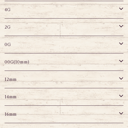
サーキュラー
へそピアス
バナナバーベル
ラブレット
ストレートバーベル
キャプティブリング
4G
スパイラル
サーキュラー
セグメントリング
バナナバーベル
ラブレット
ストレートバーベル
キャプティブリング
2G
変形ピアス
スパイラル
サーキュラーバーベル
セグメントリング
セグメントリング
トンネル
ストレートバーベル
トンネル
0G
セグメントリング
セグメント
パーツ
プラグ
プラグ
プラグ
サーキュラー
プラグ
トンネル
00G(10mm)
ニップルピアス
変形ピアス
パーツ
トンネル
アイレット
トンネル
アイレット
プラグ
トンネル
12mm
スクランパー
ニップルピアス
アイレット
エキスパンダー
プラグ
エキスパンダー
アイレット
プラグ
トンネル
14mm
フェイクプラグ
パーツ
エキスパンダー
パーツ
アイレット
パーツ
エキスパンダー
アイレット
プラグ
トンネル
16mm