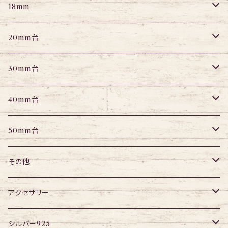
パーツ
パーツ
エキスパンダー
パーツ
エキスパンダー
アイレット
プラグ
トンネル
18mm
パーツ
パーツ
エキスパンダー
アイレット
プラグ
トンネル
20mm台
パーツ
エキスパンダー
アイレット
プラグ
トンネル
30mm台
パーツ
パーツ
アイレット
プラグ
トンネル
40mm台
パーツ
アイレット
プラグ
トンネル
50mm台
チューブ
パーツ
アイレット
プラグ
トンネル
その他
パーツ
アイレット
プラグ
ボディピアス・ピアス以外
アクセサリー
アイレット
ネックレス
シルバー925