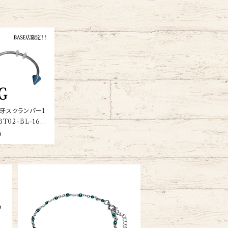
牙スクランパー1
BT02-BL-16G
M)
0