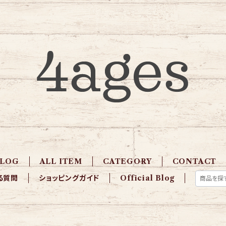
BLOG
ALL ITEM
CATEGORY
CONTACT
る質問
ショッピングガイド
Official Blog