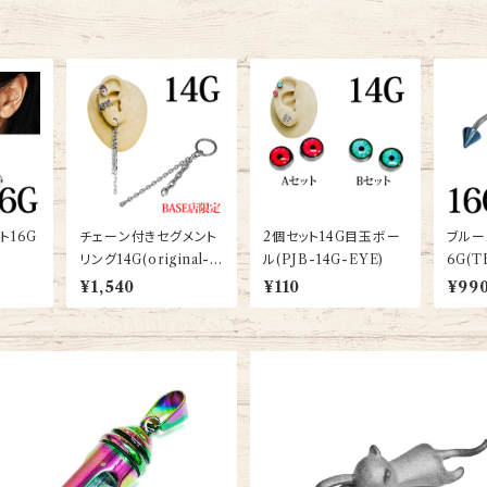
ト16G
チェーン付きセグメント
2個セット14G目玉ボー
ブルー
リング14G(original-s
ル(PJB-14G-EYE)
6G(T
egment)
-SCR
¥1,540
¥110
¥99