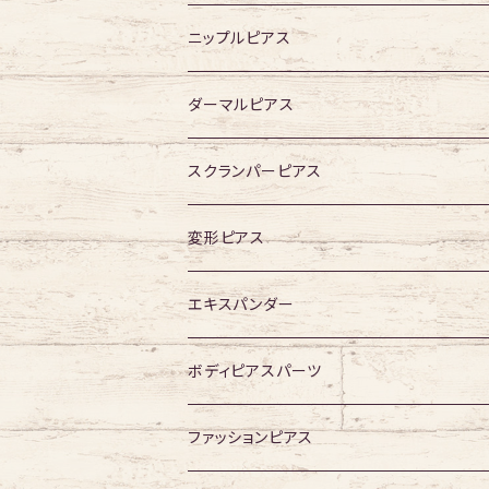
ジュエル有り
ジュエル無し
ニップルピアス
ジュエル有り
ジュエル無し
ダーマルピアス
ジュエル有り
スクランパーピアス
16G
変形ピアス
14G
ジュエル無し
エキスパンダー
ジュエル有り
316Lサージカルステンレス
ボディピアスパーツ
アクリル
ネジタイプ
ファッションピアス