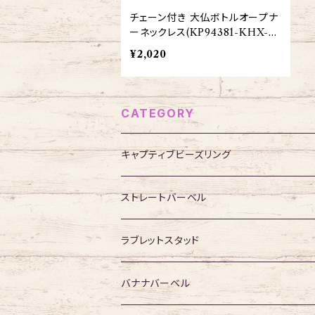
チェーン付き 大仏ボトルオープナ
ーネックレス(KP94381-KHX-S
S)
¥2,020
CATEGORY
キャプティブビーズリング
316Lサージカルステンレス
ストレートバーベル
ジュエル無し
サージカルチタン
316Lサージカルステンレス
ラブレットスタッド
ジュエル有り
ジュエル無し
ジュエル無し
アクリル・その他
サージカルチタン
316Lサージカルステンレス
バナナバーベル