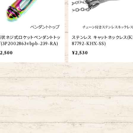
筒状ネジ式ロケットペンダントトッ
ステンレス キャットネックレス(K
(3P2002863vbpb-239-RA)
87792-KHX-SS)
2,500
¥2,530