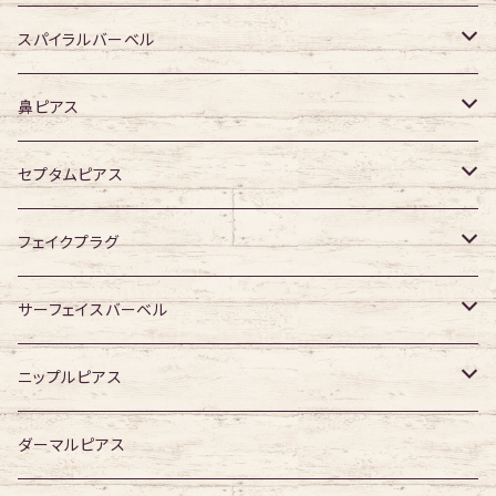
デザイン有り
デザイン無し
スパイラルバーベル
デザイン有り
316Lサージカルステンレス
鼻ピアス
ジュエル無し
サージカルチタン
ジュエル無し
セプタムピアス
ジュエル有り
ジュエル無し
ジュエル有り
ジュエル無し
フェイクプラグ
ジュエル有り
ジュエル有り
ジュエル無し
サーフェイスバーベル
ジュエル有り
ジュエル無し
ニップルピアス
ジュエル有り
ジュエル無し
ダーマルピアス