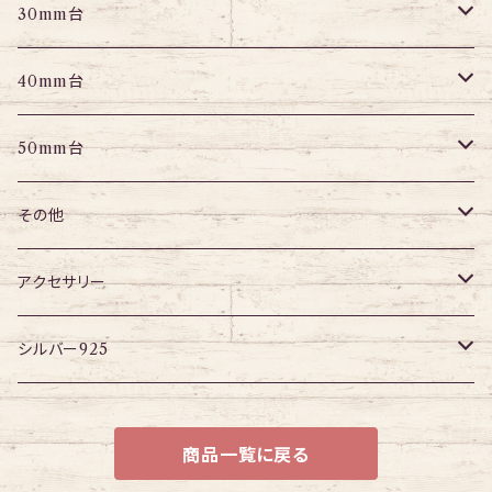
パーツ
エキスパンダー
アイレット
プラグ
トンネル
30mm台
パーツ
パーツ
アイレット
プラグ
トンネル
40mm台
パーツ
アイレット
プラグ
トンネル
50mm台
チューブ
パーツ
アイレット
プラグ
トンネル
その他
パーツ
アイレット
プラグ
ボディピアス・ピアス以外
アクセサリー
アイレット
ネックレス
シルバー925
ブレスレット
チェーン
商品一覧に戻る