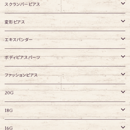
ジュエル有り
スクランパーピアス
16G
変形ピアス
14G
ジュエル無し
エキスパンダー
ジュエル有り
316Lサージカルステンレス
ボディピアスパーツ
アクリル
ネジタイプ
ファッションピアス
20G
その他
はめ込みタイプ
ポストピアス
20G
18G
リングピアス
キャプティブリング
18G
16G
その他
ラブレット
キャプティブリング
16G