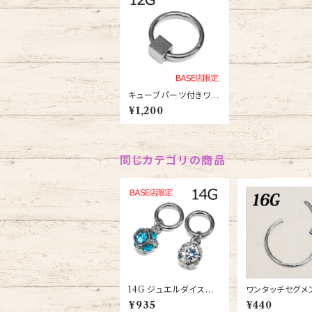
キューブパーツ付きワン
タッチセグメントリング1
¥1,200
2G(rh3-cube-12g-s
s)
同じカテゴリの商品
14G ジュエルダイスチ
ワンタッチセグメン
ャーム付きワンタッチセ
G(RH3-16G-SS
¥935
¥440
グメント(RSQ-0436-1