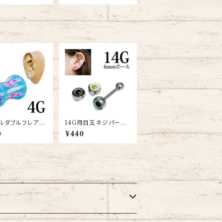
ルダブルフレアプ
14G用目玉ネジパーツ
ラグ4G(uv-pl-
(PJB-14G-6MM-T
0
¥440
4g)
H)