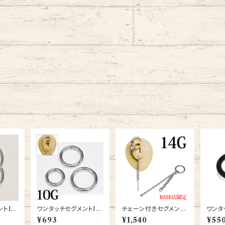
ト16
ワンタッチセグメント10
チェーン付きセグメント
ワンタ
)
G(RH3-10G-SS)
リング14G(original-s
ング14
¥693
¥1,540
¥55
egment)
K)