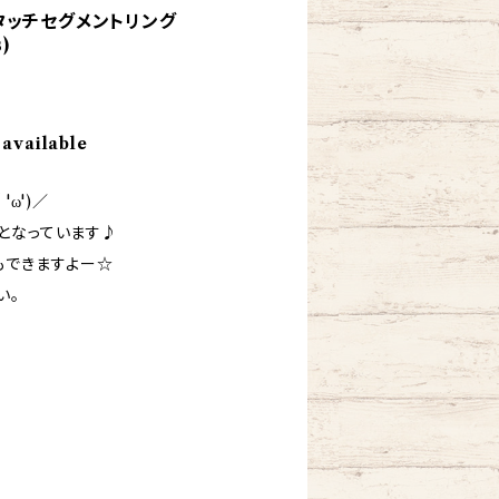
タッチセグメントリング
)
 available
'ω')／
となっています♪
もできますよー☆
い。