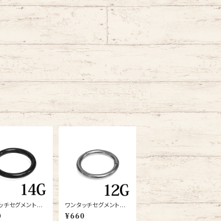
ッチセグメントリ
ワンタッチセグメントリ
G(RH4-14G-B
ング12G(RH3-12G-S
0
¥660
S)