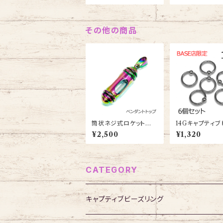
4G-SS)
その他の商品
筒状ネジ式ロケットペ
14Gキャプティ
ンダントトップ(3P2002
リング6個セット(
¥2,500
¥1,320
863vbpb-239-RA)
T001-14G-6SE
CATEGORY
キャプティブビーズリング