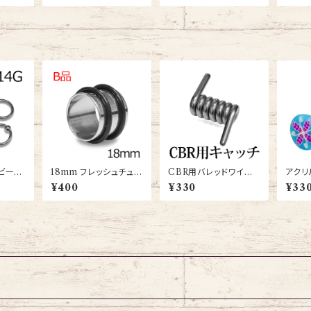
ブビーズ
18mm フレッシュチュー
CBR用バレッドワイヤ
アクリ
BC-S
ブ(TB-ST002-26-18
ーパーツ(MM-PAET
リントプ
¥400
¥330
¥33
T)
M-SS)
S)
sale-