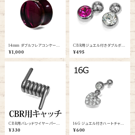
14mm ダブルフレアコンケーブ
CBR用ジュエル付きダブルボー
サドルガラスプラグ(PGL20-14
ルキャッチ(dm-jm001-ss)
¥1,000
¥495
m)
CBR用バレッドワイヤーパーツ
16G ジュエル付きハートチャー
(MM-PAETS)
ムバーベル(JA15898-16G-S
¥330
¥600
S)