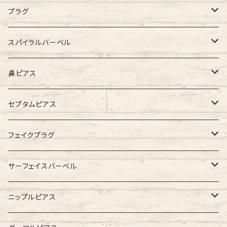
デザイン有り
ダブルフレア
デザイン無し
プラグ
デザイン有り
デザイン無し
スパイラルバーベル
デザイン有り
316Lサージカルステンレス
鼻ピアス
ジュエル無し
サージカルチタン
ジュエル無し
セプタムピアス
ジュエル有り
ジュエル無し
ジュエル有り
ジュエル無し
フェイクプラグ
ジュエル有り
ジュエル有り
ジュエル無し
サーフェイスバーベル
ジュエル有り
ジュエル無し
ニップルピアス