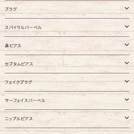
デザイン有り
ダブルフレア
デザイン無し
プラグ
デザイン有り
デザイン無し
スパイラルバーベル
デザイン有り
316Lサージカルステンレス
鼻ピアス
ジュエル無し
サージカルチタン
ジュエル無し
セプタムピアス
ジュエル有り
ジュエル無し
ジュエル有り
ジュエル無し
フェイクプラグ
ジュエル有り
ジュエル有り
ジュエル無し
サーフェイスバーベル
ジュエル有り
ジュエル無し
ニップルピアス