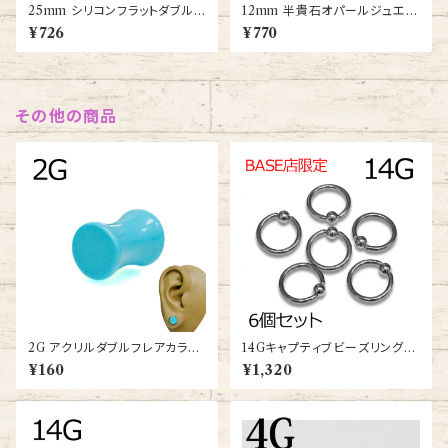
25mm シリコンフラットダブルフ
12mm 半貴石オパールジュエル
レアプラグ(PXSD-25m-BK)
カットダブルフレアプラグ(PST2
¥726
¥770
-04-12m-OP)
その他の商品
2G アクリルダブルフレアカラー
14Gキャプティブビーズリング6
プラグ(NBC13-001-2G-BA)
個セット(BC-ST001-14G-6S
¥160
¥1,320
ET)