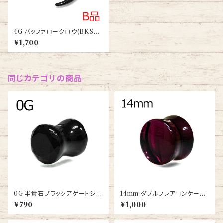
4G バッファロークロウ(BKSS-
BF002-4G-BK)
¥1,700
同じカテゴリの商品
0G 半貴石ブラックアゲートジュ
14mm ダブルフレアコンケーブ
エルカットダブルフレアプラグ(P
サドルガラスプラグ(PGL20-14
¥790
¥1,000
ST2-02-0G-BKA)
m)