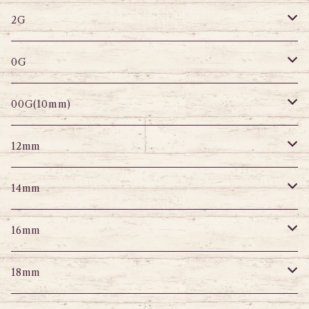
スパイラル
サーキュラー
セグメントリング
バナナバーベル
ラブレット
ストレートバーベル
キャプティブリング
2G
変形ピアス
スパイラル
サーキュラーバーベル
セグメントリング
セグメントリング
トンネル
ストレートバーベル
トンネル
0G
セグメントリング
セグメント
パーツ
プラグ
プラグ
プラグ
サーキュラー
プラグ
トンネル
00G(10mm)
ニップルピアス
変形ピアス
パーツ
トンネル
アイレット
トンネル
アイレット
プラグ
トンネル
12mm
スクランパー
ニップルピアス
アイレット
エキスパンダー
プラグ
エキスパンダー
アイレット
プラグ
トンネル
14mm
フェイクプラグ
パーツ
エキスパンダー
パーツ
アイレット
パーツ
エキスパンダー
アイレット
プラグ
トンネル
16mm
パーツ
パーツ
エキスパンダー
パーツ
エキスパンダー
アイレット
プラグ
トンネル
18mm