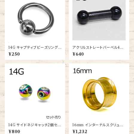
14G キャプティブビーズリング
アクリルストレートバーベル4G
(BC-ST001-14G-SS)
(uv-bb001-4g)
¥250
¥640
14G サイドネジキャッチ2個セッ
16mm インターナルスクリュー
ト(SIDE-TH-14G-RA-BA)
ダブルフレアアイレット(PDFT-
¥800
¥1,232
16m-GP-BA)