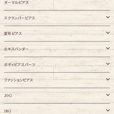
ジュエル有り
ジュエル無し
ダーマルピアス
ジュエル有り
スクランパーピアス
16G
変形ピアス
14G
ジュエル無し
エキスパンダー
ジュエル有り
316Lサージカルステンレス
ボディピアスパーツ
アクリル
ネジタイプ
ファッションピアス
20G
その他
はめ込みタイプ
ポストピアス
20G
18G
リングピアス
キャプティブリング
18G