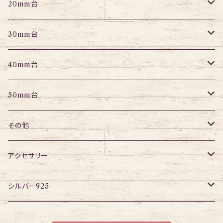
パーツ
パーツ
エキスパンダー
アイレット
プラグ
トンネル
20mm台
パーツ
エキスパンダー
アイレット
プラグ
トンネル
30mm台
パーツ
パーツ
アイレット
プラグ
トンネル
40mm台
パーツ
アイレット
プラグ
トンネル
50mm台
チューブ
パーツ
アイレット
プラグ
トンネル
その他
パーツ
アイレット
プラグ
ボディピアス・ピアス以外
アクセサリー
アイレット
ネックレス
シルバー925
ブレスレット
チェーン