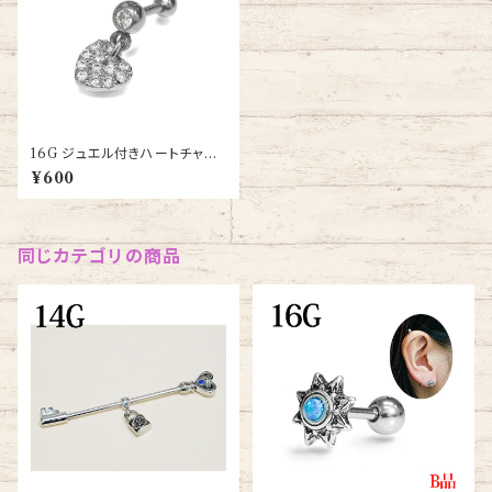
16G ジュエル付きハートチャー
ムバーベル(JA15898-16G-S
¥600
S)
同じカテゴリの商品