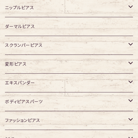
ジュエル有り
ジュエル無し
ニップルピアス
ジュエル有り
ジュエル無し
ダーマルピアス
ジュエル有り
スクランパーピアス
16G
変形ピアス
14G
ジュエル無し
エキスパンダー
ジュエル有り
316Lサージカルステンレス
ボディピアスパーツ
アクリル
ネジタイプ
ファッションピアス
20G