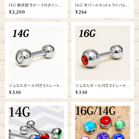
14G 南京錠モチーフ付きインダ
16G オパールセットトライバル太
ストリアルバーベル(INDR-212
陽モチーフバーベル【JA1040-1
¥2,200
¥264
-14G-SS)
6G-SS】
ジュエルボール付きストレートバ
ジュエルボール付きストレートバ
ーベル 14G (BB-SJ-ORI-14G
ーベル 16G (BB-SJ-ORI-16G
¥330
¥330
-SS)
-SS)