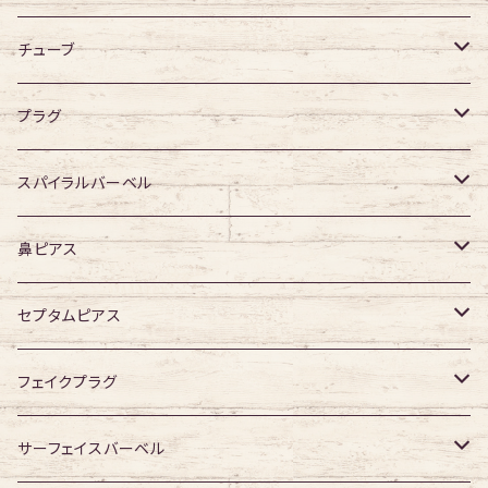
デザイン無し
アクリル
シングルフレア
チューブ
デザイン有り
ダブルフレア
デザイン無し
プラグ
デザイン有り
デザイン無し
スパイラルバーベル
デザイン有り
316Lサージカルステンレス
鼻ピアス
ジュエル無し
サージカルチタン
ジュエル無し
セプタムピアス
ジュエル有り
ジュエル無し
ジュエル有り
ジュエル無し
フェイクプラグ
ジュエル有り
ジュエル有り
ジュエル無し
サーフェイスバーベル