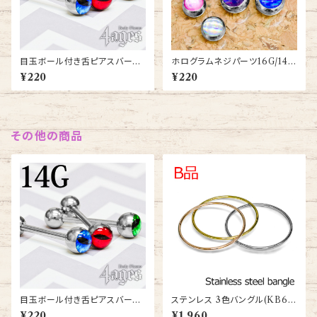
目玉ボール付き舌ピアスバーベ
ホログラムネジパーツ16G/14G
ル14G(BS87-14G-SS)
(TH-JB004)
¥220
¥220
その他の商品
目玉ボール付き舌ピアスバーベ
ステンレス 3色バングル(KB63
ル14G(BS87-14G-SS)
148-LO-SGR)
¥220
¥1,960