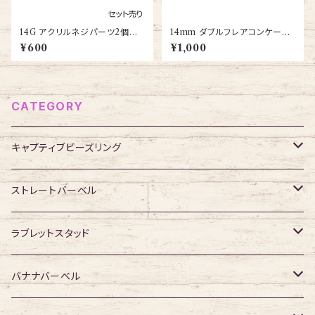
14G アクリルネジパーツ2個セッ
14mm ダブルフレアコンケーブ
ト(UV-TH-14G-CL-BA)
サドルガラスプラグ(PGL20-14
¥600
¥1,000
m)
CATEGORY
キャプティブビーズリング
316Lサージカルステンレス
ストレートバーベル
ジュエル無し
サージカルチタン
316Lサージカルステンレス
ラブレットスタッド
ジュエル有り
ジュエル無し
ジュエル無し
アクリル・その他
サージカルチタン
316Lサージカルステンレス
バナナバーベル
ジュエル有り
ジュエル有り