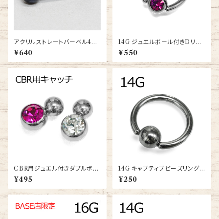
アクリルストレートバーベル4G
14G ジュエルボール付きDリン
(uv-bb001-4g)
グ(BC-SJ021-14G-SS)
¥640
¥550
CBR用ジュエル付きダブルボー
14G キャプティブビーズリング
ルキャッチ(dm-jm001-ss)
(BC-ST001-14G-SS)
¥495
¥250