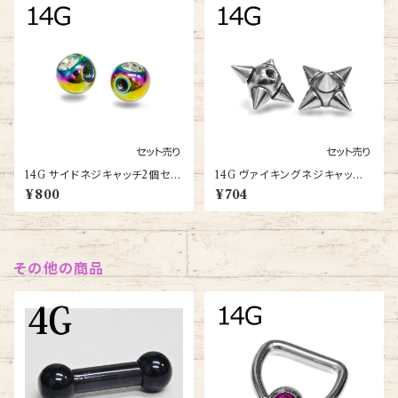
14G サイドネジキャッチ2個セッ
14G ヴァイキングネジキャッチ2
ト(SIDE-TH-14G-RA-BA)
個セット(CB-SM-14G-SS-B
¥800
¥704
A)
その他の商品