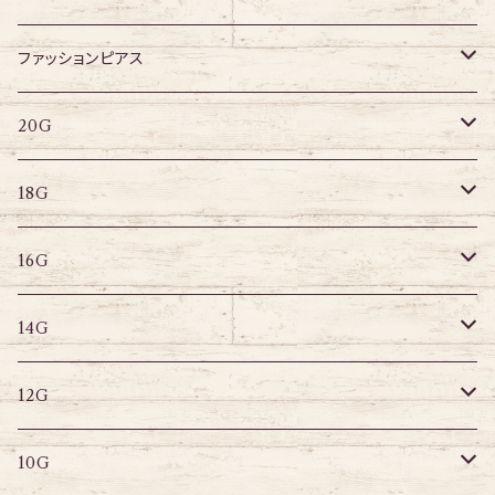
アクリル
ネジタイプ
ファッションピアス
20G
その他
はめ込みタイプ
ポストピアス
20G
18G
リングピアス
キャプティブリング
18G
16G
その他
ラブレット
キャプティブリング
16G
14G
ストレートバーベル
キャプティブリング
14G
12G
デザインバーベル
ラブレット
ストレートバーベル
キャプティブリング
12G
10G
デザインバーベル
バナナバーベル
ラブレット
ストレートバーベル
キャプティブリング
10G