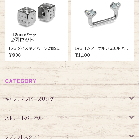
16G ダイスネジパーツ2個SET
14G インターナルジュエル付き
(TH-SB020-DICE-16G-SS)
サーフェイスバーベル(BZA08-
¥800
¥1,100
14G-SS-BA)
CATEGORY
キャプティブビーズリング
316Lサージカルステンレス
ストレートバーベル
ジュエル無し
サージカルチタン
316Lサージカルステンレス
ラブレットスタッド