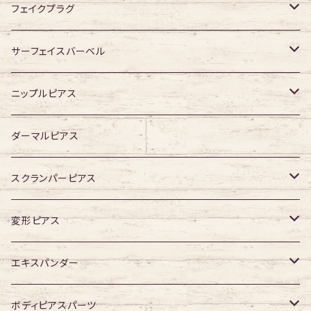
ジュエル有り
ジュエル無し
ジュエル有り
ジュエル無し
フェイクプラグ
ジュエル有り
ジュエル有り
ジュエル無し
サーフェイスバーベル
ジュエル有り
ジュエル無し
ニップルピアス
ジュエル有り
ジュエル無し
ダーマルピアス
ジュエル有り
スクランパーピアス
16G
変形ピアス
14G
ジュエル無し
エキスパンダー
ジュエル有り
316Lサージカルステンレス
ボディピアスパーツ