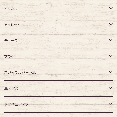
ジュエル有り
ジュエル有り
ジュエル無し
サージカルチタン
ジュエル無し
トンネル
ジュエル有り
アクリル
ジュエル有り
316Lサージカルステンレス
アイレット
デザイン無し
アクリル
シングルフレア
チューブ
デザイン有り
ダブルフレア
デザイン無し
プラグ
デザイン有り
デザイン無し
スパイラルバーベル
デザイン有り
316Lサージカルステンレス
鼻ピアス
ジュエル無し
サージカルチタン
ジュエル無し
セプタムピアス