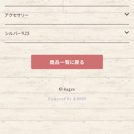
パーツ
アイレット
プラグ
ボディピアス・ピアス以外
アクセサリー
アイレット
ネックレス
シルバー925
ブレスレット
チェーン
商品一覧に戻る
© 4ages
Powered by