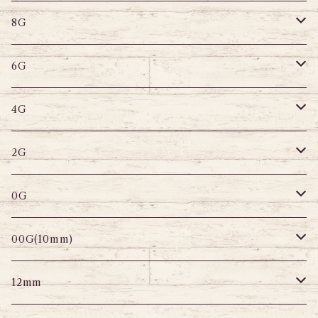
8G
デザインバーベル
鼻ピアス
バナナバーベル
ラブレット
ストレートバーベル
キャプティブリング
8G
6G
へそピアス
バナナバーベル
ラブレット
ストレートバーベル
キャプティブリング
6G
サーキュラー
へそピアス
バナナバーベル
ラブレット
ストレートバーベル
キャプティブリング
4G
スパイラル
サーキュラー
セグメントリング
バナナバーベル
ラブレット
ストレートバーベル
キャプティブリング
2G
変形ピアス
スパイラル
サーキュラーバーベル
セグメントリング
セグメントリング
トンネル
ストレートバーベル
トンネル
0G
セグメントリング
セグメント
パーツ
プラグ
プラグ
プラグ
サーキュラー
プラグ
トンネル
00G(10mm)
ニップルピアス
変形ピアス
パーツ
トンネル
アイレット
トンネル
アイレット
プラグ
トンネル
12mm