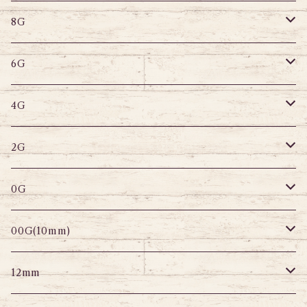
8G
デザインバーベル
鼻ピアス
バナナバーベル
ラブレット
ストレートバーベル
キャプティブリング
8G
6G
へそピアス
バナナバーベル
ラブレット
ストレートバーベル
キャプティブリング
6G
サーキュラー
へそピアス
バナナバーベル
ラブレット
ストレートバーベル
キャプティブリング
4G
スパイラル
サーキュラー
セグメントリング
バナナバーベル
ラブレット
ストレートバーベル
キャプティブリング
2G
変形ピアス
スパイラル
サーキュラーバーベル
セグメントリング
セグメントリング
トンネル
ストレートバーベル
トンネル
0G
セグメントリング
セグメント
パーツ
プラグ
プラグ
プラグ
サーキュラー
プラグ
トンネル
00G(10mm)
ニップルピアス
変形ピアス
パーツ
トンネル
アイレット
トンネル
アイレット
プラグ
トンネル
12mm