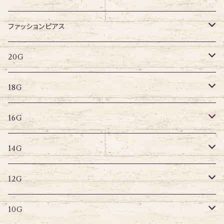
アクリル
ネジタイプ
ファッションピアス
20G
その他
はめ込みタイプ
ポストピアス
20G
18G
リングピアス
キャプティブリング
18G
16G
その他
ラブレット
キャプティブリング
16G
14G
ストレートバーベル
キャプティブリング
14G
12G
デザインバーベル
ラブレット
ストレートバーベル
キャプティブリング
12G
10G
デザインバーベル
バナナバーベル
ラブレット
ストレートバーベル
キャプティブリング
10G