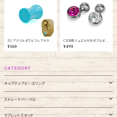
2G アクリルダブルフレアカラー
CBR用ジュエル付きダブルボー
プラグ(NBC13-001-2G-BA)
ルキャッチ(dm-jm001-ss)
¥160
¥495
CATEGORY
キャプティブビーズリング
316Lサージカルステンレス
ストレートバーベル
ジュエル無し
サージカルチタン
316Lサージカルステンレス
ラブレットスタッド