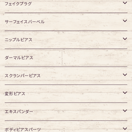
ジュエル有り
ジュエル無し
ジュエル有り
ジュエル無し
フェイクプラグ
ジュエル有り
ジュエル有り
ジュエル無し
サーフェイスバーベル
ジュエル有り
ジュエル無し
ニップルピアス
ジュエル有り
ジュエル無し
ダーマルピアス
ジュエル有り
スクランパーピアス
16G
変形ピアス
14G
ジュエル無し
エキスパンダー
ジュエル有り
316Lサージカルステンレス
ボディピアスパーツ