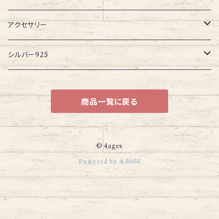
パーツ
アイレット
プラグ
ボディピアス・ピアス以外
アクセサリー
アイレット
ネックレス
シルバー925
ブレスレット
チェーン
商品一覧に戻る
© 4ages
Powered by