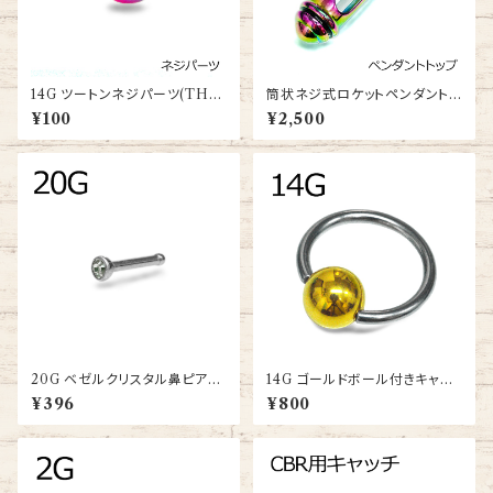
14G ツートンネジパーツ(TH-
筒状ネジ式ロケットペンダントト
CO-14G-BA)
ップ(3P2002863vbpb-239-
¥100
¥2,500
RA)
20G ベゼルクリスタル鼻ピアス
14G ゴールドボール付きキャプ
(SNS012-20G-SS-BA)
ティブビーズリング(BC-ST001
¥396
¥800
-14G-SSGP)