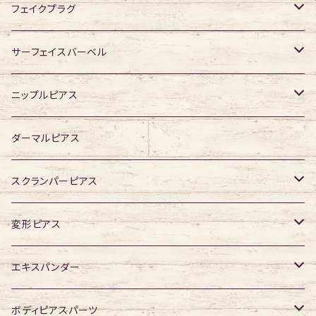
ジュエル有り
ジュエル無し
ジュエル有り
ジュエル無し
フェイクプラグ
ジュエル有り
ジュエル有り
ジュエル無し
サーフェイスバーベル
ジュエル有り
ジュエル無し
ニップルピアス
ジュエル有り
ジュエル無し
ダーマルピアス
ジュエル有り
スクランパーピアス
16G
変形ピアス
14G
ジュエル無し
エキスパンダー
ジュエル有り
316Lサージカルステンレス
ボディピアスパーツ