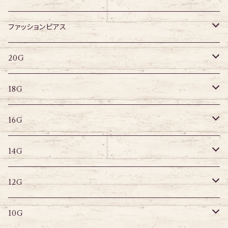
アクリル
ネジタイプ
ファッションピアス
20G
その他
はめ込みタイプ
ポストピアス
20G
18G
リングピアス
キャプティブリング
18G
16G
その他
ラブレット
キャプティブリング
16G
14G
ストレートバーベル
キャプティブリング
14G
12G
デザインバーベル
ラブレット
ストレートバーベル
キャプティブリング
12G
10G
デザインバーベル
バナナバーベル
ラブレット
ストレートバーベル
キャプティブリング
10G