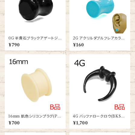
0G 半貴石ブラックアゲートジュ
2G アクリルダブルフレアカラー
エルカットダブルフレアプラグ(P
プラグ(NBC13-001-2G-BA)
¥790
¥160
ST2-02-0G-BKA)
16mm 肌色シリコンプラグ(PL
4G バッファロークロウ(BKSS-
-SL004-020-16m)
BF002-4G-BK)
¥700
¥1,700