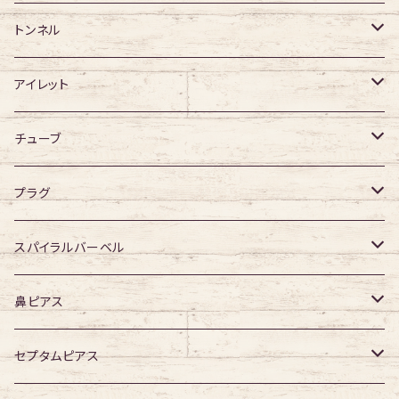
ジュエル有り
ジュエル有り
ジュエル無し
サージカルチタン
ジュエル無し
トンネル
ジュエル有り
アクリル
ジュエル有り
316Lサージカルステンレス
アイレット
デザイン無し
アクリル
シングルフレア
チューブ
デザイン有り
ダブルフレア
デザイン無し
プラグ
デザイン有り
デザイン無し
スパイラルバーベル
デザイン有り
316Lサージカルステンレス
鼻ピアス
ジュエル無し
サージカルチタン
ジュエル無し
セプタムピアス