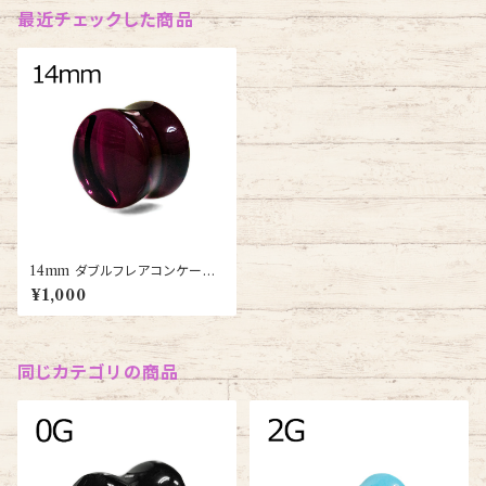
最近チェックした商品
14mm ダブルフレアコンケーブ
サドルガラスプラグ(PGL20-14
¥1,000
m)
同じカテゴリの商品