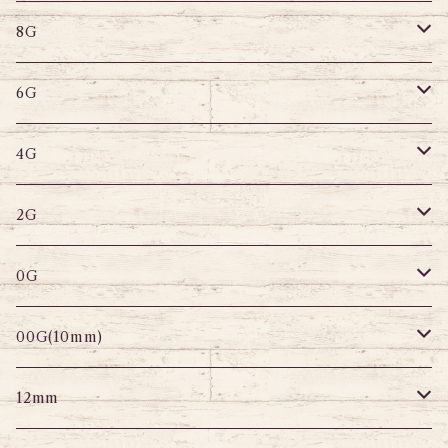
8G
デザインバーベル
鼻ピアス
バナナバーベル
ラブレット
ストレートバーベル
キャプティブリング
8G
6G
へそピアス
バナナバーベル
ラブレット
ストレートバーベル
キャプティブリング
6G
サーキュラー
へそピアス
バナナバーベル
ラブレット
ストレートバーベル
キャプティブリング
4G
スパイラル
サーキュラー
セグメントリング
バナナバーベル
ラブレット
ストレートバーベル
キャプティブリング
2G
変形ピアス
スパイラル
サーキュラーバーベル
セグメントリング
セグメントリング
トンネル
ストレートバーベル
トンネル
0G
セグメントリング
セグメント
パーツ
プラグ
プラグ
プラグ
サーキュラー
プラグ
トンネル
00G(10mm)
ニップルピアス
変形ピアス
パーツ
トンネル
アイレット
トンネル
アイレット
プラグ
トンネル
12mm