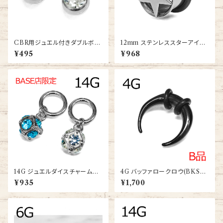
CBR用ジュエル付きダブルボー
12mm ステンレススターアイレ
ルキャッチ(dm-jm001-ss)
ット(FE-STR003-12-12m-SS
¥495
¥968
-BA)
14G ジュエルダイスチャーム付
4G バッファロークロウ(BKSS-
きワンタッチセグメント(RSQ-0
BF002-4G-BK)
¥935
¥1,700
436-14G-SS)