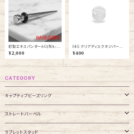
釘型エキスパンダー6G(NA-S
14G クリアディスクネジパーツ
T001-5-6G-SS)
(UV-THDS-14G-CL-BA)
¥2,000
¥400
CATEGORY
キャプティブビーズリング
316Lサージカルステンレス
ストレートバーベル
ジュエル無し
サージカルチタン
316Lサージカルステンレス
ラブレットスタッド