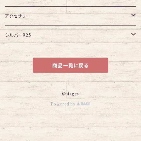
パーツ
アイレット
プラグ
ボディピアス・ピアス以外
アクセサリー
アイレット
ネックレス
シルバー925
ブレスレット
チェーン
商品一覧に戻る
© 4ages
Powered by