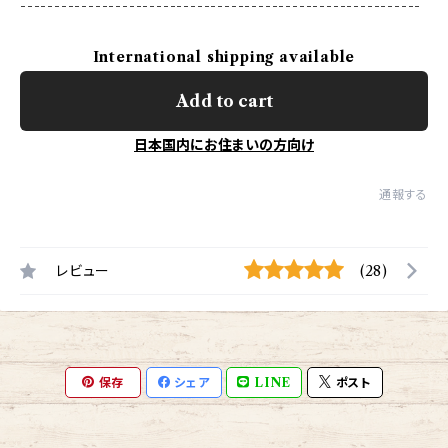
-----------------------------------------------------------
International shipping available
Add to cart
日本国内にお住まいの方向け
通報する
レビュー
(28)
保存
シェア
LINE
ポスト