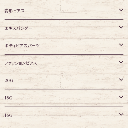
16G
変形ピアス
14G
ジュエル無し
エキスパンダー
ジュエル有り
316Lサージカルステンレス
ボディピアスパーツ
アクリル
ネジタイプ
ファッションピアス
20G
その他
はめ込みタイプ
ポストピアス
20G
18G
リングピアス
キャプティブリング
18G
16G
その他
ラブレット
キャプティブリング
16G