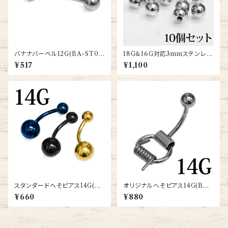
バナナバーベル12G(BA-ST00
18G＆16G対応3mmステンレス
3-4-12G-SS)
ネジパーツ(TBS-163-PK-SS)
¥517
¥1,100
スタンダードへそピアス14G(B
オリジナルへそピアス14G(BA-
NTG-14G)
BW-14G)
¥660
¥880