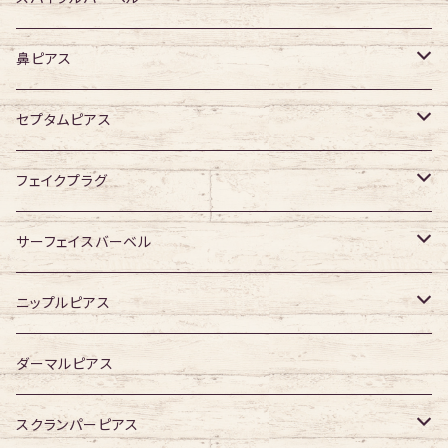
デザイン有り
316Lサージカルステンレス
鼻ピアス
ジュエル無し
サージカルチタン
ジュエル無し
セプタムピアス
ジュエル有り
ジュエル無し
ジュエル有り
ジュエル無し
フェイクプラグ
ジュエル有り
ジュエル有り
ジュエル無し
サーフェイスバーベル
ジュエル有り
ジュエル無し
ニップルピアス
ジュエル有り
ジュエル無し
ダーマルピアス
ジュエル有り
スクランパーピアス