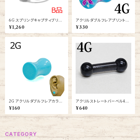
6G スプリングキャプティブリン
アクリルダブルフレアプリントプ
グ(BC-SP007-12-6G-SS)
ラグ4G(uv-pl-sale-4g)
¥1,260
¥330
2G アクリルダブルフレアカラー
アクリルストレートバーベル4G
プラグ(NBC13-001-2G-BA)
(uv-bb001-4g)
¥160
¥640
CATEGORY