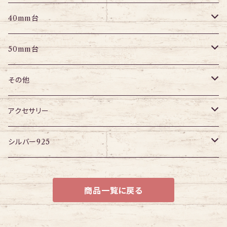
パーツ
パーツ
アイレット
プラグ
トンネル
40mm台
パーツ
アイレット
プラグ
トンネル
50mm台
チューブ
パーツ
アイレット
プラグ
トンネル
その他
パーツ
アイレット
プラグ
ボディピアス・ピアス以外
アクセサリー
アイレット
ネックレス
シルバー925
ブレスレット
チェーン
商品一覧に戻る