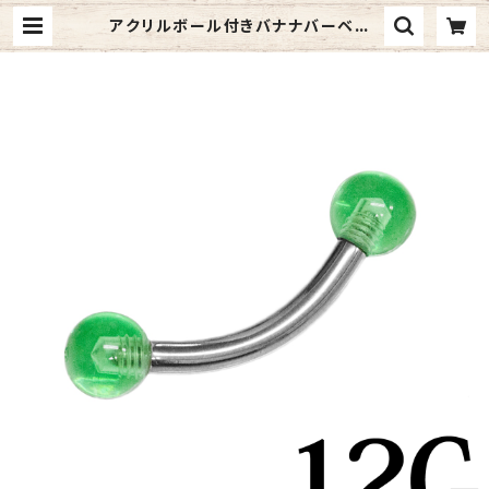
アクリルボール付きバナナバーベル1
2G(banana-gr-12g) | 4ages