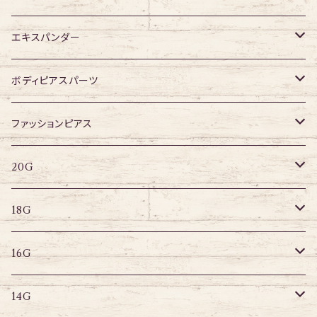
14G
ジュエル無し
エキスパンダー
ジュエル有り
316Lサージカルステンレス
ボディピアスパーツ
アクリル
ネジタイプ
ファッションピアス
20G
その他
はめ込みタイプ
ポストピアス
20G
18G
リングピアス
キャプティブリング
18G
16G
その他
ラブレット
キャプティブリング
16G
14G
ストレートバーベル
キャプティブリング
14G