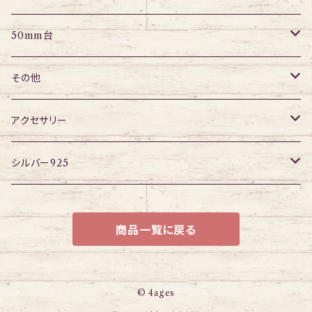
パーツ
アイレット
プラグ
トンネル
50mm台
チューブ
パーツ
アイレット
プラグ
トンネル
その他
パーツ
アイレット
プラグ
ボディピアス・ピアス以外
アクセサリー
アイレット
ネックレス
シルバー925
ブレスレット
チェーン
商品一覧に戻る
© 4ages