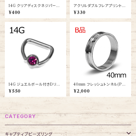
14G クリアディスクネジパーツ
アクリルダブルフレアプリントプ
(UV-THDS-14G-CL-BA)
ラグ4G(uv-pl-sale-4g)
¥400
¥330
14G ジュエルボール付きDリン
40mm フレッシュトンネル(PSS
グ(BC-SJ021-14G-SS)
CR-40M-SS)
¥550
¥2,000
CATEGORY
キャプティブビーズリング