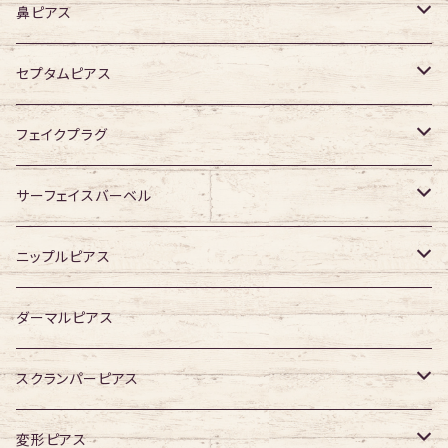
デザイン有り
316Lサージカルステンレス
鼻ピアス
ジュエル無し
サージカルチタン
ジュエル無し
セプタムピアス
ジュエル有り
ジュエル無し
ジュエル有り
ジュエル無し
フェイクプラグ
ジュエル有り
ジュエル有り
ジュエル無し
サーフェイスバーベル
ジュエル有り
ジュエル無し
ニップルピアス
ジュエル有り
ジュエル無し
ダーマルピアス
ジュエル有り
スクランパーピアス
16G
変形ピアス