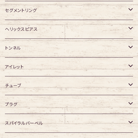
ジュエル有り
ジュエル無し
サージカルチタン
316Lサージカルステンレス
セグメントリング
ジュエル有り
ジュエル無し
ジュエル無し
アクリル
サージカルチタン
316Lサージカルステンレス
ヘリックスピアス
ジュエル有り
ジュエル有り
ジュエル無し
サージカルチタン
ジュエル無し
トンネル
ジュエル有り
アクリル
ジュエル有り
316Lサージカルステンレス
アイレット
デザイン無し
アクリル
シングルフレア
チューブ
デザイン有り
ダブルフレア
デザイン無し
プラグ
デザイン有り
デザイン無し
スパイラルバーベル