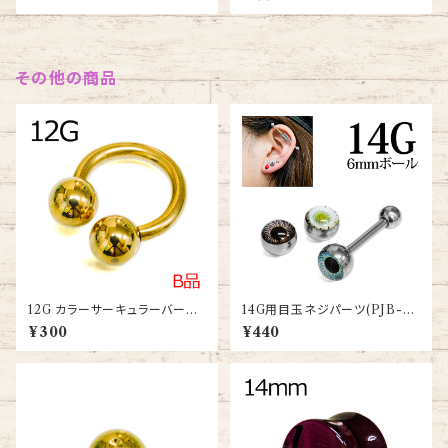
-SS)
その他の商品
12G カラーサーキュラーバーベ
14G用目玉ネジパーツ(PJB-14
ル(CBRT-12G-GP)
G-6MM-TH)
¥300
¥440