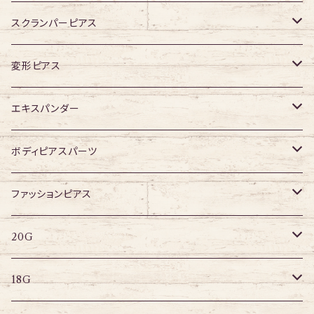
ジュエル有り
スクランパーピアス
16G
変形ピアス
14G
ジュエル無し
エキスパンダー
ジュエル有り
316Lサージカルステンレス
ボディピアスパーツ
アクリル
ネジタイプ
ファッションピアス
20G
その他
はめ込みタイプ
ポストピアス
20G
18G
リングピアス
キャプティブリング
18G
16G