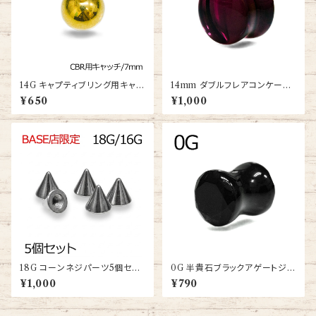
14G キャプティブリング用キャッ
14mm ダブルフレアコンケーブ
チ7mm(DM-ST001-GP-BA)
サドルガラスプラグ(PGL20-14
¥650
¥1,000
m)
18G コーンネジパーツ5個セッ
0G 半貴石ブラックアゲートジュ
ト(TH-SB002-CONE-SS)
エルカットダブルフレアプラグ(P
¥1,000
¥790
ST2-02-0G-BKA)