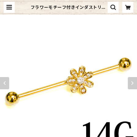
フラワーモチーフ付きインダストリア
ルバーベル14G(bi81-14g-gp) | 4a
ges