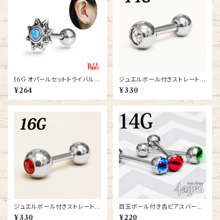
16G オパールセットトライバル太
ジュエルボール付きストレートバ
陽モチーフバーベル【JA1040-1
ーベル 14G (BB-SJ-ORI-14G
¥264
¥330
6G-SS】
-SS)
ジュエルボール付きストレートバ
目玉ボール付き舌ピアスバーベ
ーベル 16G (BB-SJ-ORI-16G
ル14G(BS87-14G-SS)
¥330
¥220