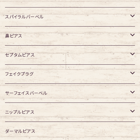
デザイン有り
デザイン無し
スパイラルバーベル
デザイン有り
316Lサージカルステンレス
鼻ピアス
ジュエル無し
サージカルチタン
ジュエル無し
セプタムピアス
ジュエル有り
ジュエル無し
ジュエル有り
ジュエル無し
フェイクプラグ
ジュエル有り
ジュエル有り
ジュエル無し
サーフェイスバーベル
ジュエル有り
ジュエル無し
ニップルピアス
ジュエル有り
ジュエル無し
ダーマルピアス