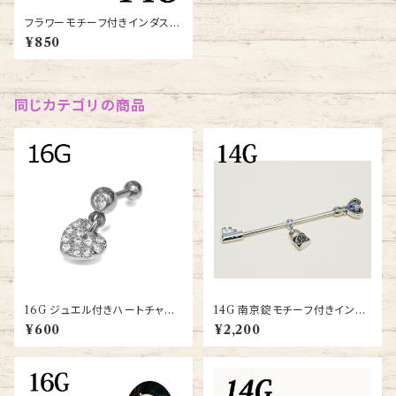
フラワーモチーフ付きインダスト
リアルバーベル14G(bi81-14g-
¥850
gp)
同じカテゴリの商品
16G ジュエル付きハートチャー
14G 南京錠モチーフ付きインダ
ムバーベル(JA15898-16G-S
ストリアルバーベル(INDR-212
¥600
¥2,200
S)
-14G-SS)