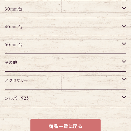
パーツ
エキスパンダー
アイレット
プラグ
トンネル
30mm台
パーツ
パーツ
アイレット
プラグ
トンネル
40mm台
パーツ
アイレット
プラグ
トンネル
50mm台
チューブ
パーツ
アイレット
プラグ
トンネル
その他
パーツ
アイレット
プラグ
ボディピアス・ピアス以外
アクセサリー
アイレット
ネックレス
シルバー925
ブレスレット
チェーン
商品一覧に戻る