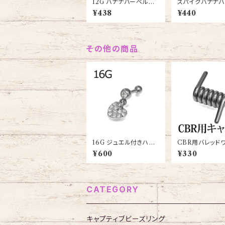
12G バナナバーベルシ
スパイクバナナ
ャフト(PINC-12G-SS)
14G(BA-SCD0
¥438
¥440
G-SS)
その他の商品
16G ジュエル付きハー
CBR用バレッド
トチャームバーベル(JA
ーパーツ(MM-P
¥600
¥330
15898-16G-SS)
S)
CATEGORY
キャプティブビーズリング