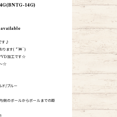
G(BNTG-14G)
 available
です♪
ます( *´艸｀)
PVD加工です☆
～☆
ルド/ブルー
る内側のボールからボールまでの距
m