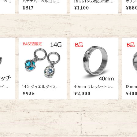
バーベル
バナナバーベル12G(BA
18G＆16G対応3mmス
オリジ
04-14
-ST003-4-12G-SS)
テンレスネジパーツ(T
G(BA
¥517
¥1,100
¥88
BS-163-PK-SS)
ワイヤ
14G ジュエルダイスチ
40mm フレッシュトン
18m
AET
ャーム付きワンタッチセ
ネル(PSSCR-40M-S
ブ(TB
¥935
¥2,000
¥40
グメント(RSQ-0436-1
S)
M-SS
4G-SS)