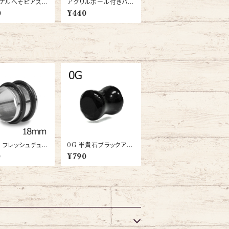
ナルへそピアス14
アクリルボール付きバナ
-BW-14G)
ナバーベル12G(banan
0
¥440
a-gr-12g)
m フレッシュチュー
0G 半貴石ブラックアゲ
-ST002-26-18
ートジュエルカットダブ
0
¥790
)
ルフレアプラグ(PST2-
02-0G-BKA)