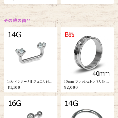
X-SS)
S-SPIKE7-15MM)
その他の商品
14G インターナルジュエル付き
40mm フレッシュトンネル(PSS
サーフェイスバーベル(BZA08-
CR-40M-SS)
¥1,100
¥2,000
14G-SS-BA)