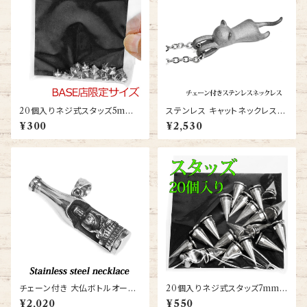
20個入りネジ式スタッズ5mm
ステンレス キャットネックレス
(STUDS-SQUARE5MM)
(KN87792-KHX-SS)
¥300
¥2,530
チェーン付き 大仏ボトルオープ
20個入りネジ式スタッズ7mm×
ナーネックレス(KP94381-KH
14mmスパイク(STUDSPART
¥2,020
¥550