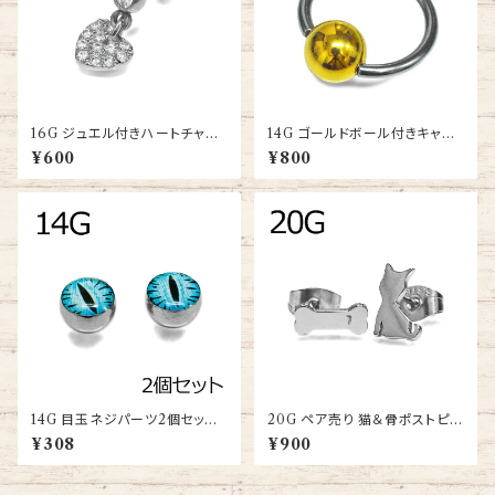
16G ジュエル付きハートチャー
14G ゴールドボール付きキャプ
ムバーベル(JA15898-16G-S
ティブビーズリング(BC-ST001
¥600
¥800
S)
-14G-SSGP)
14G 目玉ネジパーツ2個セット
20G ペア売り 猫＆骨ポストピア
(PJB-14G-SS-B)
ス(SCES917-20G-SS-BA)
¥308
¥900