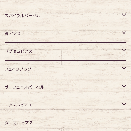
デザイン有り
デザイン無し
スパイラルバーベル
デザイン有り
316Lサージカルステンレス
鼻ピアス
ジュエル無し
サージカルチタン
ジュエル無し
セプタムピアス
ジュエル有り
ジュエル無し
ジュエル有り
ジュエル無し
フェイクプラグ
ジュエル有り
ジュエル有り
ジュエル無し
サーフェイスバーベル
ジュエル有り
ジュエル無し
ニップルピアス
ジュエル有り
ジュエル無し
ダーマルピアス