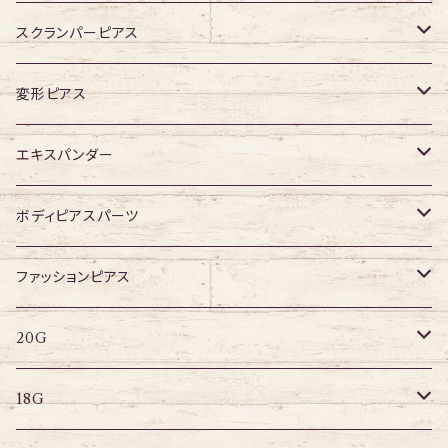
ジュエル有り
スクランパーピアス
16G
変形ピアス
14G
ジュエル無し
エキスパンダー
ジュエル有り
316Lサージカルステンレス
ボディピアスパーツ
アクリル
ネジタイプ
ファッションピアス
20G
その他
はめ込みタイプ
ポストピアス
20G
18G
リングピアス
キャプティブリング
18G
16G