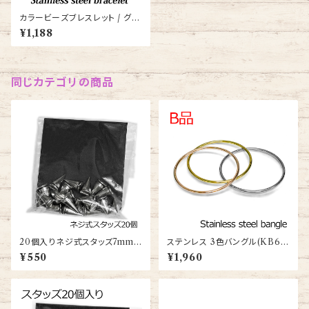
カラービーズブレスレット / グリ
ーン(KB146659-Z-SS)
¥1,188
同じカテゴリの商品
20個入りネジ式スタッズ7mm×
ステンレス 3色バングル(KB63
13mmスパイク(STUDSPART
148-LO-SGR)
¥550
¥1,960
S-SPIKE7-13mm)