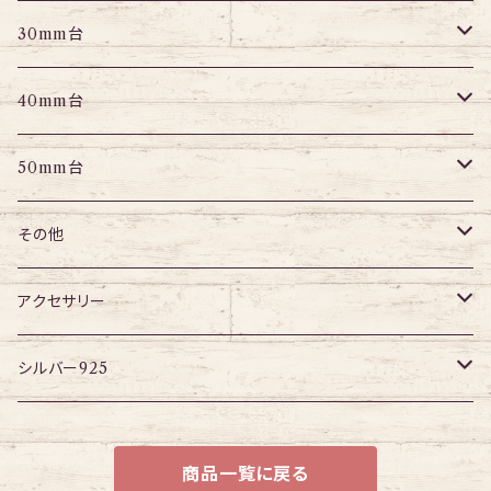
パーツ
エキスパンダー
アイレット
プラグ
トンネル
30mm台
パーツ
パーツ
アイレット
プラグ
トンネル
40mm台
パーツ
アイレット
プラグ
トンネル
50mm台
チューブ
パーツ
アイレット
プラグ
トンネル
その他
パーツ
アイレット
プラグ
ボディピアス・ピアス以外
アクセサリー
アイレット
ネックレス
シルバー925
ブレスレット
チェーン
商品一覧に戻る