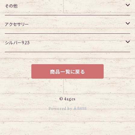
チューブ
パーツ
アイレット
プラグ
トンネル
その他
パーツ
アイレット
プラグ
ボディピアス・ピアス以外
アクセサリー
アイレット
ネックレス
シルバー925
ブレスレット
チェーン
商品一覧に戻る
© 4ages
Powered by