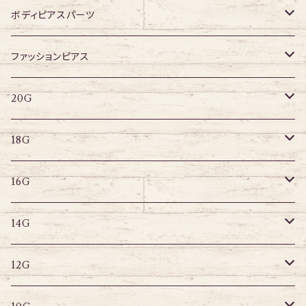
ジュエル有り
316Lサージカルステンレス
ボディピアスパーツ
アクリル
ネジタイプ
ファッションピアス
20G
その他
はめ込みタイプ
ポストピアス
20G
18G
リングピアス
キャプティブリング
18G
16G
その他
ラブレット
キャプティブリング
16G
14G
ストレートバーベル
キャプティブリング
14G
12G
デザインバーベル
ラブレット
ストレートバーベル
キャプティブリング
12G
10G
デザインバーベル