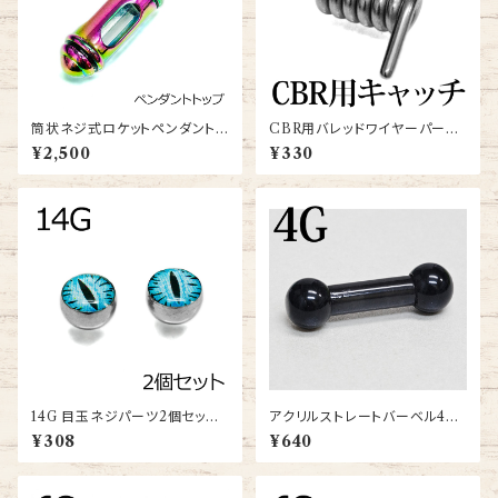
筒状ネジ式ロケットペンダントト
CBR用バレッドワイヤーパーツ
ップ(3P2002863vbpb-239-
(MM-PAETS)
¥2,500
¥330
RA)
14G 目玉ネジパーツ2個セット
アクリルストレートバーベル4G
(PJB-14G-SS-B)
(uv-bb001-4g)
¥308
¥640