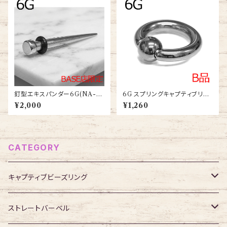
釘型エキスパンダー6G(NA-S
6G スプリングキャプティブリン
T001-5-6G-SS)
グ(BC-SP007-12-6G-SS)
¥2,000
¥1,260
CATEGORY
キャプティブビーズリング
316Lサージカルステンレス
ストレートバーベル