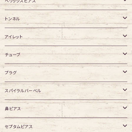
アクリル
サージカルチタン
316Lサージカルステンレス
ヘリックスピアス
ジュエル有り
ジュエル有り
ジュエル無し
サージカルチタン
ジュエル無し
トンネル
ジュエル有り
アクリル
ジュエル有り
316Lサージカルステンレス
アイレット
デザイン無し
アクリル
シングルフレア
チューブ
デザイン有り
ダブルフレア
デザイン無し
プラグ
デザイン有り
デザイン無し
スパイラルバーベル
デザイン有り
316Lサージカルステンレス
鼻ピアス
ジュエル無し
サージカルチタン
ジュエル無し
セプタムピアス