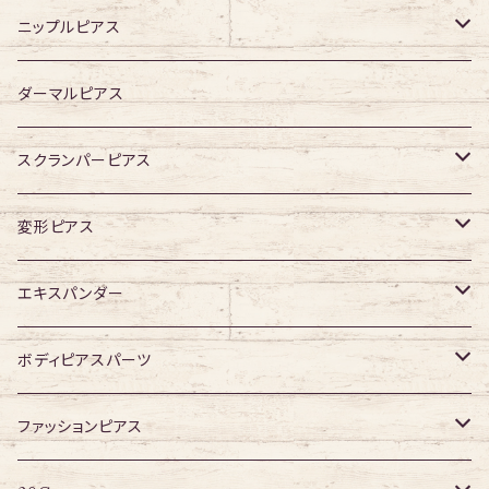
ジュエル有り
ジュエル無し
ニップルピアス
ジュエル有り
ジュエル無し
ダーマルピアス
ジュエル有り
スクランパーピアス
16G
変形ピアス
14G
ジュエル無し
エキスパンダー
ジュエル有り
316Lサージカルステンレス
ボディピアスパーツ
アクリル
ネジタイプ
ファッションピアス
20G