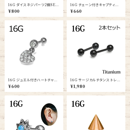
16G ダイスネジパーツ2個SET
16G チェーン付きキャプティブリ
(TH-SB020-DICE-16G-SS)
ング(BC-DC002-16G-SS)
¥800
¥660
16G ジュエル付きハートチャー
16G サージカルチタンス トレー
ムバーベル(JA15898-16G-S
トバーベル2本セット(TBB-ST
¥600
¥1,980
S)
002-6-16G-BK)