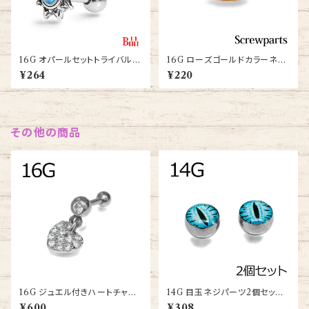
16G オパールセットトライバル太
16G ローズゴールドカラーネジ
陽モチーフバーベル【JA1040-1
コーン4mmパーツ(xcnt-16g-
¥264
¥220
6G-SS】
rg)
その他の商品
16G ジュエル付きハートチャー
14G 目玉ネジパーツ2個セット
ムバーベル(JA15898-16G-S
(PJB-14G-SS-B)
¥600
¥308