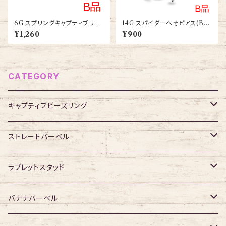
6G スプリングキャプティブリン
14G スパイダーへそピアス(BA
グ(BC-SP007-12-6G-SS)
-AIJ039-14G-SS)
¥1,260
¥900
CATEGORY
キャプティブビーズリング
316Lサージカルステンレス
ストレートバーベル
ジュエル無し
サージカルチタン
316Lサージカルステンレス
ラブレットスタッド
ジュエル有り
ジュエル無し
ジュエル無し
アクリル・その他
サージカルチタン
316Lサージカルステンレス
バナナバーベル
ジュエル有り
ジュエル有り