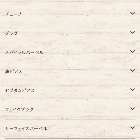
デザイン無し
アクリル
シングルフレア
チューブ
デザイン有り
ダブルフレア
デザイン無し
プラグ
デザイン有り
デザイン無し
スパイラルバーベル
デザイン有り
316Lサージカルステンレス
鼻ピアス
ジュエル無し
サージカルチタン
ジュエル無し
セプタムピアス
ジュエル有り
ジュエル無し
ジュエル有り
ジュエル無し
フェイクプラグ
ジュエル有り
ジュエル有り
ジュエル無し
サーフェイスバーベル