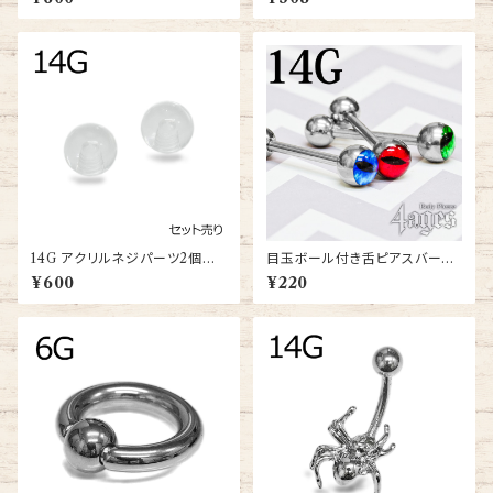
S)
14G アクリルネジパーツ2個セッ
目玉ボール付き舌ピアスバーベ
ト(UV-TH-14G-CL-BA)
ル14G(BS87-14G-SS)
¥600
¥220