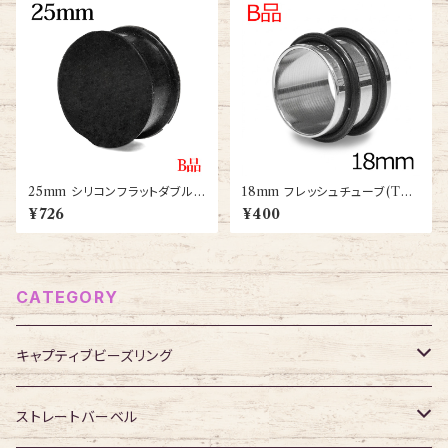
25mm シリコンフラットダブルフ
18mm フレッシュチューブ(TB-
レアプラグ(PXSD-25m-BK)
ST002-26-18M-SS)
¥726
¥400
CATEGORY
キャプティブビーズリング
316Lサージカルステンレス
ストレートバーベル