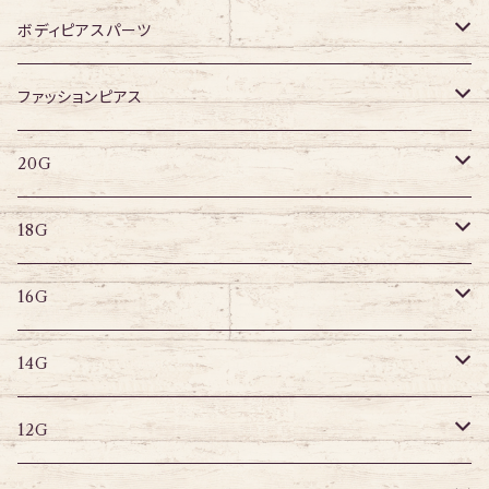
ジュエル有り
316Lサージカルステンレス
ボディピアスパーツ
アクリル
ネジタイプ
ファッションピアス
20G
その他
はめ込みタイプ
ポストピアス
20G
18G
リングピアス
キャプティブリング
18G
16G
その他
ラブレット
キャプティブリング
16G
14G
ストレートバーベル
キャプティブリング
14G
12G
デザインバーベル
ラブレット
ストレートバーベル
キャプティブリング
12G
10G