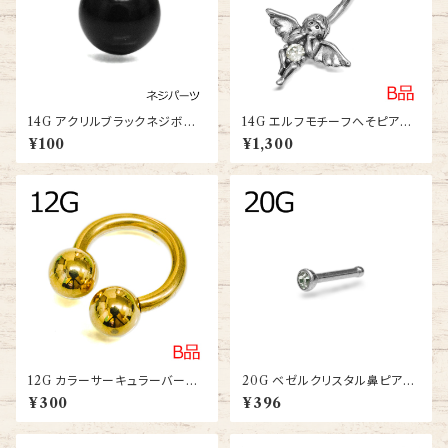
14G アクリルブラックネジボー
14G エルフモチーフへそピアス
ル(XSAB4-14G)
(ANG-04-14G-SS)
¥100
¥1,300
12G カラーサーキュラーバーベ
20G ベゼルクリスタル鼻ピアス
ル(CBRT-12G-GP)
(SNS012-20G-SS-BA)
¥300
¥396