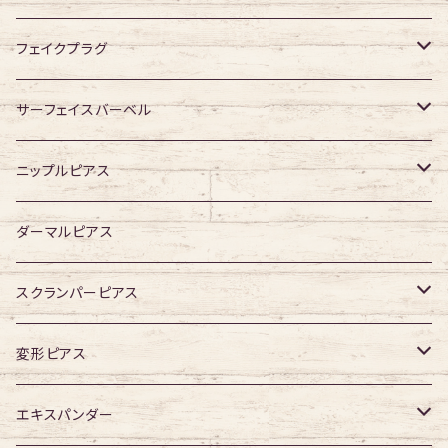
ジュエル有り
ジュエル無し
ジュエル有り
ジュエル無し
フェイクプラグ
ジュエル有り
ジュエル有り
ジュエル無し
サーフェイスバーベル
ジュエル有り
ジュエル無し
ニップルピアス
ジュエル有り
ジュエル無し
ダーマルピアス
ジュエル有り
スクランパーピアス
16G
変形ピアス
14G
ジュエル無し
エキスパンダー