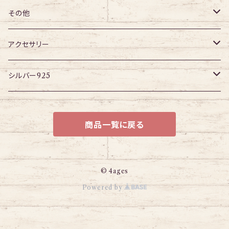
チューブ
パーツ
アイレット
プラグ
トンネル
その他
パーツ
アイレット
プラグ
ボディピアス・ピアス以外
アクセサリー
アイレット
ネックレス
シルバー925
ブレスレット
チェーン
商品一覧に戻る
© 4ages
Powered by