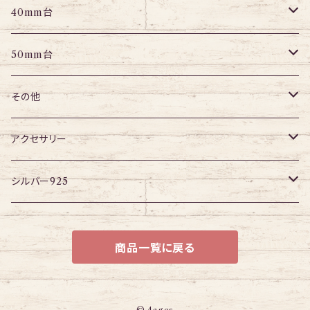
パーツ
パーツ
アイレット
プラグ
トンネル
40mm台
パーツ
アイレット
プラグ
トンネル
50mm台
チューブ
パーツ
アイレット
プラグ
トンネル
その他
パーツ
アイレット
プラグ
ボディピアス・ピアス以外
アクセサリー
アイレット
ネックレス
シルバー925
ブレスレット
チェーン
商品一覧に戻る