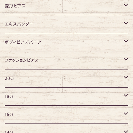
16G
変形ピアス
14G
ジュエル無し
エキスパンダー
ジュエル有り
316Lサージカルステンレス
ボディピアスパーツ
アクリル
ネジタイプ
ファッションピアス
20G
その他
はめ込みタイプ
ポストピアス
20G
18G
リングピアス
キャプティブリング
18G
16G
その他
ラブレット
キャプティブリング
16G
14G
ストレートバーベル
キャプティブリング
14G