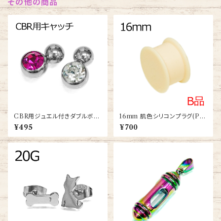
その他の商品
CBR用ジュエル付きダブルボー
16mm 肌色シリコンプラグ(PL
ルキャッチ(dm-jm001-ss)
-SL004-020-16m)
¥495
¥700