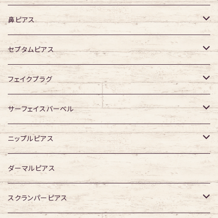
デザイン有り
316Lサージカルステンレス
鼻ピアス
ジュエル無し
サージカルチタン
ジュエル無し
セプタムピアス
ジュエル有り
ジュエル無し
ジュエル有り
ジュエル無し
フェイクプラグ
ジュエル有り
ジュエル有り
ジュエル無し
サーフェイスバーベル
ジュエル有り
ジュエル無し
ニップルピアス
ジュエル有り
ジュエル無し
ダーマルピアス
ジュエル有り
スクランパーピアス