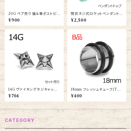
20G ペア売り 猫＆骨ポストピア
筒状ネジ式ロケットペンダントト
ス(SCES917-20G-SS-BA)
ップ(3P2002863vbpb-239-
¥900
¥2,500
RA)
14G ヴァイキングネジキャッチ2
18mm フレッシュチューブ(TB-
個セット(CB-SM-14G-SS-B
ST002-26-18M-SS)
¥704
¥400
A)
CATEGORY