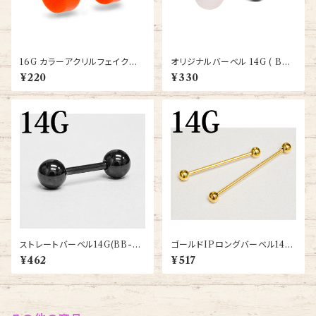
16G カラーアクリルフェイクプラ
オリジナルバーベル 14G ( BB-
グ(xsab8-ss-lbset-14g)
UV-ORI-14G-SS)
¥220
¥330
ストレートバーベル14G(BB-ST
ゴールドIPロングバーベル14G
003-10-14G-BK)
(GDPB-14G-GP)
¥462
¥517