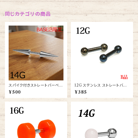
同じカテゴリの商品
スパイク付きストレートバーベル
12G ステンレス ストレートバー
14G (BB-ST028-31-14G-S
ベル(BB-ST003-10-12G-B
¥500
¥385
S)
K)