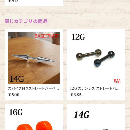
¥517
同じカテゴリの商品
スパイク付きストレートバーベル
12G ステンレス ストレートバー
14G (BB-ST028-31-14G-S
ベル(BB-ST003-10-12G-B
¥500
¥385
S)
K)