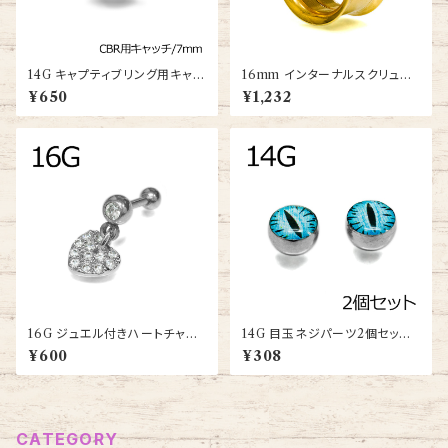
14G キャプティブリング用キャッ
16mm インターナルスクリュー
チ7mm(DM-ST001-GP-BA)
ダブルフレアアイレット(PDFT-
¥650
¥1,232
16m-GP-BA)
16G ジュエル付きハートチャー
14G 目玉ネジパーツ2個セット
ムバーベル(JA15898-16G-S
(PJB-14G-SS-B)
¥600
¥308
S)
CATEGORY