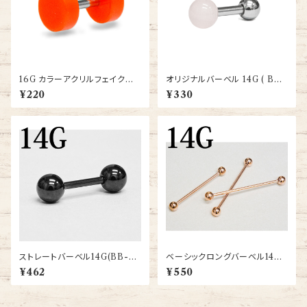
16G カラーアクリルフェイクプラ
オリジナルバーベル 14G ( BB-
グ(xsab8-ss-lbset-14g)
UV-ORI-14G-SS)
¥220
¥330
ストレートバーベル14G(BB-ST
ベーシックロングバーベル14G
003-10-14G-BK)
(GRB-14G-RG)
¥462
¥550