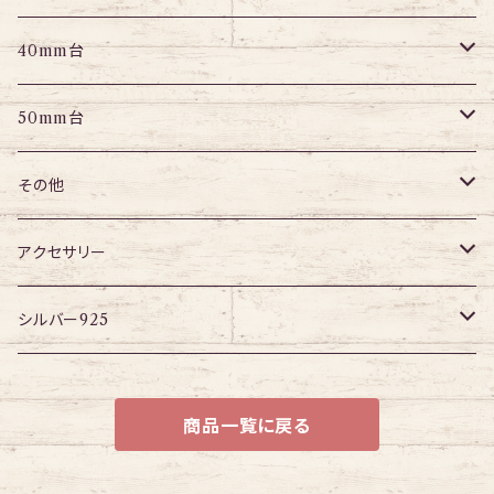
パーツ
パーツ
アイレット
プラグ
トンネル
40mm台
パーツ
アイレット
プラグ
トンネル
50mm台
チューブ
パーツ
アイレット
プラグ
トンネル
その他
パーツ
アイレット
プラグ
ボディピアス・ピアス以外
アクセサリー
アイレット
ネックレス
シルバー925
ブレスレット
チェーン
商品一覧に戻る