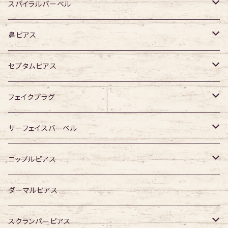
デザイン有り
デザイン無し
スパイラルバーベル
デザイン有り
316Lサージカルステンレス
鼻ピアス
ジュエル無し
サージカルチタン
ジュエル無し
セプタムピアス
ジュエル有り
ジュエル無し
ジュエル有り
ジュエル無し
フェイクプラグ
ジュエル有り
ジュエル有り
ジュエル無し
サーフェイスバーベル
ジュエル有り
ジュエル無し
ニップルピアス
ジュエル有り
ジュエル無し
ダーマルピアス
ジュエル有り
スクランパーピアス