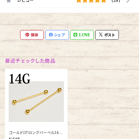
レビュー
(28)
保存
シェア
LINE
ポスト
最近チェックした商品
ゴールドIPロングバーベル14G
(GDPB-14G-GP)