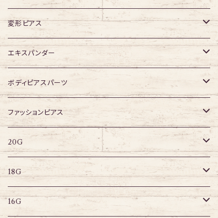
16G
変形ピアス
14G
ジュエル無し
エキスパンダー
ジュエル有り
316Lサージカルステンレス
ボディピアスパーツ
アクリル
ネジタイプ
ファッションピアス
20G
その他
はめ込みタイプ
ポストピアス
20G
18G
リングピアス
キャプティブリング
18G
16G
その他
ラブレット
キャプティブリング
16G