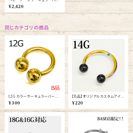
ベル4G(SCB-HIG-4G-SS)
¥2,420
同じカテゴリの商品
12G カラーサーキュラーバーベ
【B品】オリジナルカスタムアイテ
ル(CBRT-12G-GP)
ムサーキュラー14G(ori-cbst-1
¥300
¥220
4g-ra)