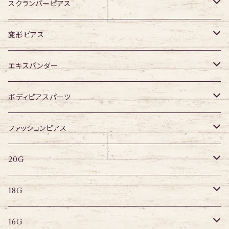
ジュエル有り
スクランパーピアス
16G
変形ピアス
14G
ジュエル無し
エキスパンダー
ジュエル有り
316Lサージカルステンレス
ボディピアスパーツ
アクリル
ネジタイプ
ファッションピアス
20G
その他
はめ込みタイプ
ポストピアス
20G
18G
リングピアス
キャプティブリング
18G
16G
その他
ラブレット
キャプティブリング
16G