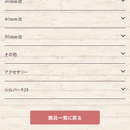
パーツ
エキスパンダー
アイレット
プラグ
トンネル
30mm台
パーツ
パーツ
アイレット
プラグ
トンネル
40mm台
パーツ
アイレット
プラグ
トンネル
50mm台
チューブ
パーツ
アイレット
プラグ
トンネル
その他
パーツ
アイレット
プラグ
ボディピアス・ピアス以外
アクセサリー
アイレット
ネックレス
シルバー925
ブレスレット
チェーン
商品一覧に戻る