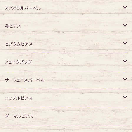
デザイン有り
デザイン無し
スパイラルバーベル
デザイン有り
316Lサージカルステンレス
鼻ピアス
ジュエル無し
サージカルチタン
ジュエル無し
セプタムピアス
ジュエル有り
ジュエル無し
ジュエル有り
ジュエル無し
フェイクプラグ
ジュエル有り
ジュエル有り
ジュエル無し
サーフェイスバーベル
ジュエル有り
ジュエル無し
ニップルピアス
ジュエル有り
ジュエル無し
ダーマルピアス