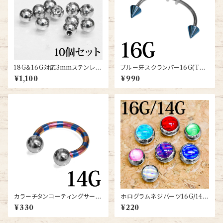
18G＆16G対応3mmステンレス
ブルー牙スクランパー16G(TB
ネジパーツ(TBS-163-PK-SS)
T02-BL-16G-SCRM)
¥1,100
¥990
カラーチタンコーティングサーキ
ホログラムネジパーツ16G/14G
ュラーバーベル14G(circular-t
(TH-JB004)
¥330
¥220
-14g)