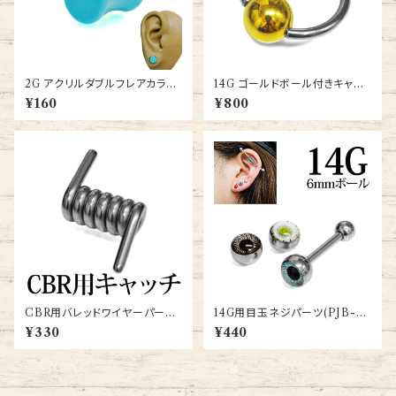
2G アクリルダブルフレアカラー
14G ゴールドボール付きキャプ
プラグ(NBC13-001-2G-BA)
ティブビーズリング(BC-ST001
¥160
¥800
-14G-SSGP)
CBR用バレッドワイヤーパーツ
14G用目玉ネジパーツ(PJB-14
(MM-PAETS)
G-6MM-TH)
¥330
¥440