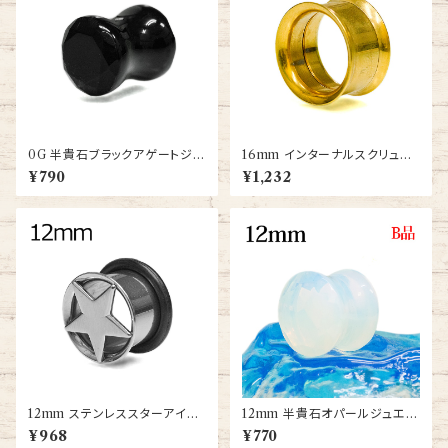
0G 半貴石ブラックアゲートジュ
16mm インターナルスクリュー
エルカットダブルフレアプラグ(P
ダブルフレアアイレット(PDFT-
¥790
¥1,232
ST2-02-0G-BKA)
16m-GP-BA)
12mm ステンレススターアイレ
12mm 半貴石オパールジュエル
ット(FE-STR003-12-12m-SS
カットダブルフレアプラグ(PST2
¥968
¥770
-BA)
-04-12m-OP)