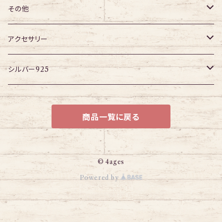
チューブ
パーツ
アイレット
プラグ
トンネル
その他
パーツ
アイレット
プラグ
ボディピアス・ピアス以外
アクセサリー
アイレット
ネックレス
シルバー925
ブレスレット
チェーン
商品一覧に戻る
© 4ages
Powered by