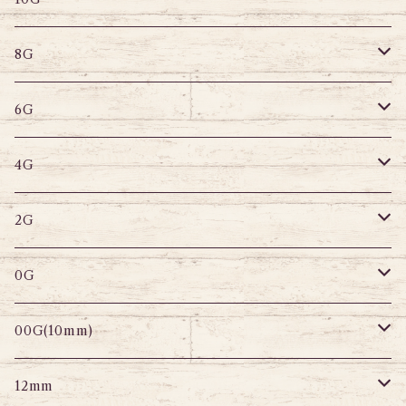
8G
デザインバーベル
鼻ピアス
バナナバーベル
ラブレット
ストレートバーベル
キャプティブリング
8G
6G
へそピアス
バナナバーベル
ラブレット
ストレートバーベル
キャプティブリング
6G
サーキュラー
へそピアス
バナナバーベル
ラブレット
ストレートバーベル
キャプティブリング
4G
スパイラル
サーキュラー
セグメントリング
バナナバーベル
ラブレット
ストレートバーベル
キャプティブリング
2G
変形ピアス
スパイラル
サーキュラーバーベル
セグメントリング
セグメントリング
トンネル
ストレートバーベル
トンネル
0G
セグメントリング
セグメント
パーツ
プラグ
プラグ
プラグ
サーキュラー
プラグ
トンネル
00G(10mm)
ニップルピアス
変形ピアス
パーツ
トンネル
アイレット
トンネル
アイレット
プラグ
トンネル
12mm