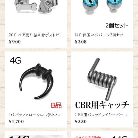
20G ペア売り 猫＆骨ポストピア
14G 目玉ネジパーツ2個セット
ス(SCES917-20G-SS-BA)
(PJB-14G-SS-B)
¥900
¥308
4G バッファロークロウ(BKSS-
CBR用バレッドワイヤーパーツ
BF002-4G-BK)
(MM-PAETS)
¥1,700
¥330