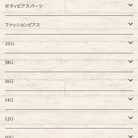
ジュエル有り
316Lサージカルステンレス
ボディピアスパーツ
アクリル
ネジタイプ
ファッションピアス
20G
その他
はめ込みタイプ
ポストピアス
20G
18G
リングピアス
キャプティブリング
18G
16G
その他
ラブレット
キャプティブリング
16G
14G
ストレートバーベル
キャプティブリング
14G
12G
デザインバーベル
ラブレット
ストレートバーベル
キャプティブリング
12G
10G
デザインバーベル
バナナバーベル
ラブレット
ストレートバーベル
キャプティブリング
10G