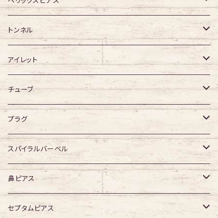
アクリル
サージカルチタン
316Lサージカルステンレス
ヘリックスピアス
ジュエル有り
ジュエル有り
ジュエル無し
サージカルチタン
ジュエル無し
トンネル
ジュエル有り
アクリル
ジュエル有り
316Lサージカルステンレス
アイレット
デザイン無し
アクリル
シングルフレア
チューブ
デザイン有り
ダブルフレア
デザイン無し
プラグ
デザイン有り
デザイン無し
スパイラルバーベル
デザイン有り
316Lサージカルステンレス
鼻ピアス
ジュエル無し
サージカルチタン
ジュエル無し
セプタムピアス