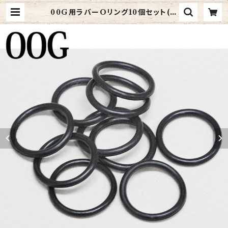
00G用ラバーOリング10個セット(O
-RING-00G-BK-B) | 4ages