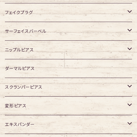
ジュエル有り
ジュエル無し
ジュエル有り
ジュエル無し
フェイクプラグ
ジュエル有り
ジュエル有り
ジュエル無し
サーフェイスバーベル
ジュエル有り
ジュエル無し
ニップルピアス
ジュエル有り
ジュエル無し
ダーマルピアス
ジュエル有り
スクランパーピアス
16G
変形ピアス
14G
ジュエル無し
エキスパンダー