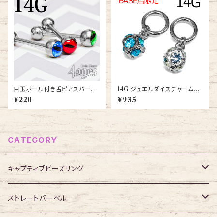
目玉ボール付き舌ピアスバーベ
14G ジュエルダイスチャーム付
ル14G(BS87-14G-SS)
きワンタッチセグメント(RSQ-0
¥220
¥935
436-14G-SS)
CATEGORY
キャプティブビーズリング
316Lサージカルステンレス
ストレートバーベル